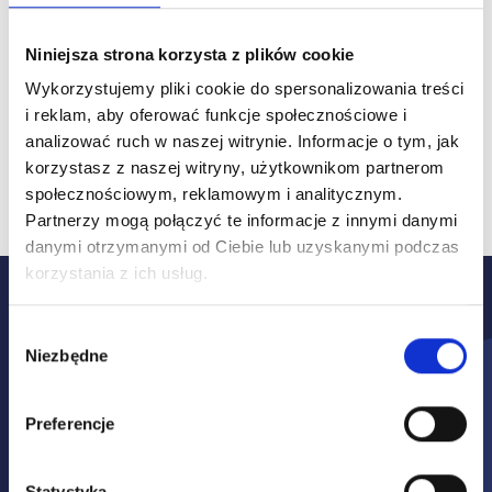
Niniejsza strona korzysta z plików cookie
Wykorzystujemy pliki cookie do spersonalizowania treści
i reklam, aby oferować funkcje społecznościowe i
Pracownik z należytą
analizować ruch w naszej witrynie.
Informacje o tym, jak
dokładnością pokaże stan
korzystasz z naszej witryny, użytkownikom partnerom
techniczny i wizualny pojazd
społecznościowym, reklamowym i analitycznym.
Partnerzy mogą połączyć te informacje z innymi danymi
danymi otrzymanymi od Ciebie lub uzyskanymi podczas
korzystania z ich usług.
To proste i wygodne!
Wybór
Wystarczy
Niezbędne
zgody
komunikator
Preferencje
Jedynym warunkiem skorzystania z usługi
Wideoinspekcji jest używanie urządzenia
Statystyka