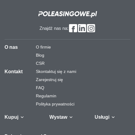
Znajdź nas na:
O nas
O firmie
Blog
CSR
Kontakt
Skontaktuj się z nami
Zarejestruj się
FAQ
Regulamin
Polityka prywatności
Kupuj
Wystaw
Usługi
Samochody
Naczepy i
Odkupimy
Autobusy
Zostaw auto w
Finansowanie
Maszyny
Gw