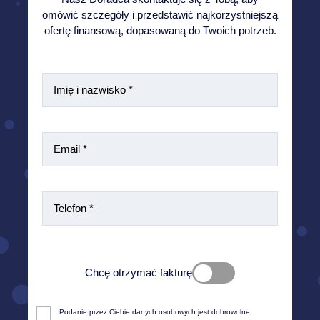
omówić szczegóły i przedstawić najkorzystniejszą
ofertę finansową, dopasowaną do Twoich potrzeb.
Chcę otrzymać fakturę
Zgodnie z obowiązującym prawem aby wystawić fakturę
Podanie przez Ciebie danych osobowych jest dobrowolne, 