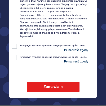
stanowi jednak warunek sporządzenia oraz przedstawienia Ci 
trzeba podać NIP przed transakcją.
najkorzystniejszej oferty finansowania Twojego zakupu, oferty 
W innym przypadku wystawienie jej nie będzie możliwe.
ubezpieczenia lub oferty zakupu innego pojazdu. 
Administratorem Twoich danych osobowych jest 
Poleasingowe.pl Sp. z o.o. oraz podmioty, które będą się z 
Tobą kontaktować w celu przedstawienia Ci oferty. Przysługuje 
Ci prawo dostępu do Twoich danych, możliwość ich 
poprawiania oraz żądania zaprzestania ich przetwarzania. 
Więcej informacji dotyczących przetwarzania Twoich danych 
osobowych możesz znaleźć pod tym adresem: 
Polityka 
Prywatności
Niniejszym wyrażam zgodę na otrzymywanie od spółki Poleasingowe.pl sp. z o. o. z siedzibą w Komornikach, przy ul. Lipowej 2, 55-300 Środa Śląska, informacji handlowej, w tym w zakresie ofert specjalnych i promocji produktów, przesyłanej za pośrednictwem e-mail na moje telekomunikacyjne urządzenia końcowe (np. komputer, smartfon, tablet itp.).
Niniejszym wyrażam zgodę na otrzymywanie od spółki Poleasingowe.pl sp. z o. o. z siedzibą w Komornikach, przy ul. Lipowej 2, 55-300 Środa Śląska, informacji handlowej, w tym w zakresie ofert specjalnych i promocji produktów, przesyłanej za pośrednictwem SMS oraz innych form komunikacji elektronicznej, na moje telekomunikacyjne urządzenia końcowe (np. komputer, smartfon, tablet itp.).
Zamawiam