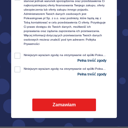
stanowi jednak warunek sporządzenia oraz przedstawienia Ci 
trzeba podać NIP przed transakcją.
najkorzystniejszej oferty finansowania Twojego zakupu, oferty 
W innym przypadku wystawienie jej nie będzie możliwe.
ubezpieczenia lub oferty zakupu innego pojazdu. 
Administratorem Twoich danych osobowych jest 
Poleasingowe.pl Sp. z o.o. oraz podmioty, które będą się z 
Tobą kontaktować w celu przedstawienia Ci oferty. Przysługuje 
Ci prawo dostępu do Twoich danych, możliwość ich 
poprawiania oraz żądania zaprzestania ich przetwarzania. 
Więcej informacji dotyczących przetwarzania Twoich danych 
osobowych możesz znaleźć pod tym adresem: 
Polityka 
Prywatności
Niniejszym wyrażam zgodę na otrzymywanie od spółki Poleasingowe.pl sp. z o. o. z siedzibą w Komornikach, przy ul. Lipowej 2, 55-300 Środa Śląska, informacji handlowej, w tym w zakresie ofert specjalnych i promocji produktów, przesyłanej za pośrednictwem e-mail na moje telekomunikacyjne urządzenia końcowe (np. komputer, smartfon, tablet itp.).
Niniejszym wyrażam zgodę na otrzymywanie od spółki Poleasingowe.pl sp. z o. o. z siedzibą w Komornikach, przy ul. Lipowej 2, 55-300 Środa Śląska, informacji handlowej, w tym w zakresie ofert specjalnych i promocji produktów, przesyłanej za pośrednictwem SMS oraz innych form komunikacji elektronicznej, na moje telekomunikacyjne urządzenia końcowe (np. komputer, smartfon, tablet itp.).
Zamawiam