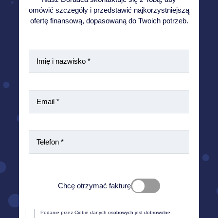
omówić szczegóły i przedstawić najkorzystniejszą
ofertę finansową, dopasowaną do Twoich potrzeb.
Chcę otrzymać fakturę
Zgodnie z obowiązującym prawem aby wystawić fakturę
Podanie przez Ciebie danych osobowych jest dobrowolne, 