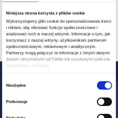
Niniejsza strona korzysta z plików cookie
Wykorzystujemy pliki cookie do spersonalizowania treści
i reklam, aby oferować funkcje społecznościowe i
Pracownik z należytą
analizować ruch w naszej witrynie.
Informacje o tym, jak
dokładnością pokaże stan
korzystasz z naszej witryny, użytkownikom partnerom
techniczny i wizualny pojazd
społecznościowym, reklamowym i analitycznym.
Partnerzy mogą połączyć te informacje z innymi danymi
danymi otrzymanymi od Ciebie lub uzyskanymi podczas
korzystania z ich usług.
To proste i wygodne!
Wybór
Wystarczy
Niezbędne
zgody
komunikator
Preferencje
Jedynym warunkiem skorzystania z usługi
Wideoinspekcji jest używanie urządzenia
Statystyka