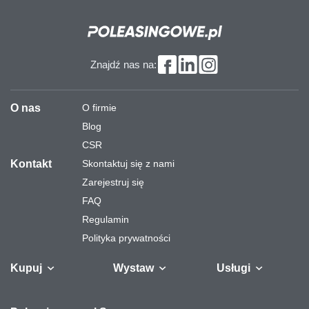
Znajdź nas na:
O nas
O firmie
Blog
CSR
Kontakt
Skontaktuj się z nami
Zarejestruj się
FAQ
Regulamin
Polityka prywatności
Kupuj
Wystaw
Usługi
Samochody
Naczepy i
Odkupimy
Autobusy
Zostaw auto w
Finansowanie
Maszyny
Gw