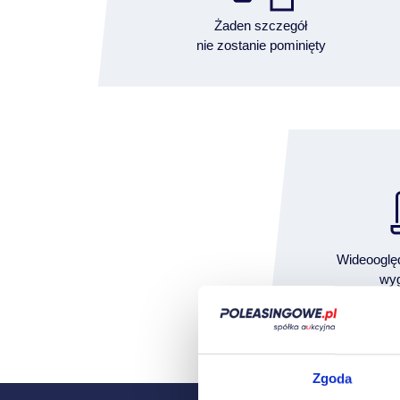
Żaden szczegół
nie zostanie pominięty
Wideooglę
wyg
Zgoda