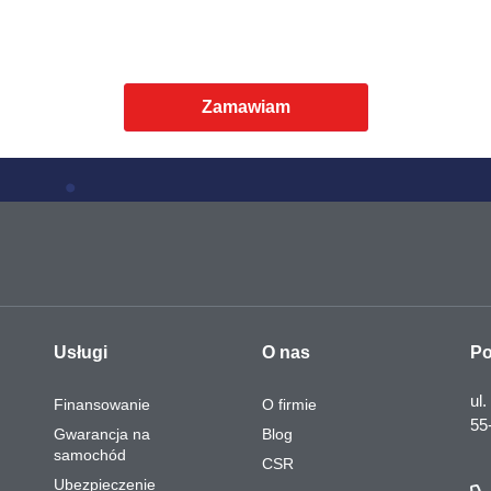
Zamawiam
Usługi
O nas
Po
ul.
Finansowanie
O firmie
55
Gwarancja na
Blog
samochód
CSR
Ubezpieczenie