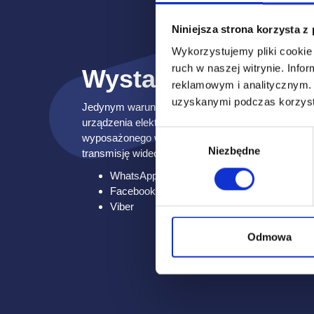
Niniejsza strona korzysta z
To proste i wygo
Wykorzystujemy pliki cookie 
ruch w naszej witrynie.
Infor
Wystarczy komunik
reklamowym i analitycznym
uzyskanymi podczas korzysta
Jedynym warunkiem skorzystania z usługi Wideoin
urządzenia elektronicznego posiadającego dostęp d
Wybór
wyposażonego w jedną z następujących aplikacji 
Niezbędne
zgody
transmisję wideo:
WhatsApp
Facebook Messenger
Viber
Odmowa