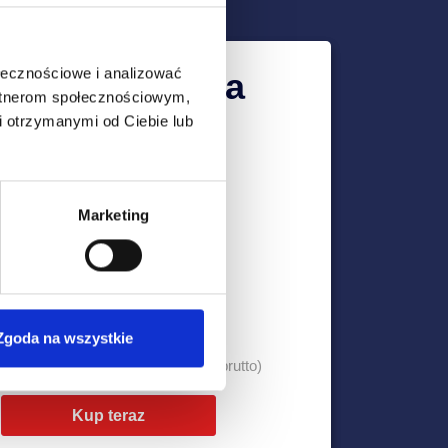
ołecznościowe i analizować
ideoinspekcja
artnerom społecznościowym,
 otrzymanymi od Ciebie lub
Zdalnie, bez wychodzenia z
domu
Decydujesz o punktach
Marketing
kontroli
Dogodny termin dla Ciebie
TERAZ JEDYNIE ZA
99 zł
Zgoda na wszystkie
0 zł
(brutto)
Kup teraz