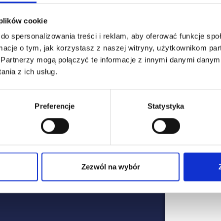
 plików cookie
dne!
do spersonalizowania treści i reklam, aby oferować funkcje sp
W
macje o tym, jak korzystasz z naszej witryny, użytkownikom p
ator
.
Partnerzy mogą połączyć te informacje z innymi danymi danymi
nia z ich usług.
spekcji jest używanie
o Internetu oraz
internetowych pozwalających na
Preferencje
Statystyka
Zezwól na wybór
12