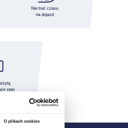
Nie trać czasu
na dojazd
leżytą
aże stan
ny pojazd
O plikach cookies