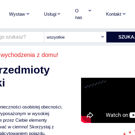
O
Wystaw
Usługi
Kontakt
nas
wszystkie
 wychodzenia z domu!
rzedmioty
i
nieczności osobistej obecności.
wyposażonym w wysokiej
ne przez Ciebie elementy
wać w ciemno! Skorzystaj z
alicytowaniem pojazdu.