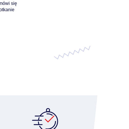
mówi się
otkanie