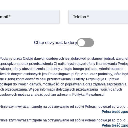
Chcę otrzymać fakturę
Zgodnie z obowiązującym prawem aby wystawić fakturę trzeba podać NIP przed
Podanie przez Ciebie danych osobowych jest dobrowolne, stanowi jednak warunek
transakcją.
sporządzenia oraz przedstawienia Ci najkorzystniejszej oferty finansowania Twojeg
W innym przypadku wystawienie jej nie będzie możliwe.
zakupu, oferty ubezpieczenia lub oferty zakupu innego pojazdu. Administratorem 
Twoich danych osobowych jest Poleasingowe.pl Sp. z o.o. oraz podmioty, które będ
się z Tobą kontaktować w celu przedstawienia Ci oferty. Przysługuje Ci prawo 
dostępu do Twoich danych, możliwość ich poprawiania oraz żądania zaprzestania 
ich przetwarzania. Więcej informacji dotyczących przetwarzania Twoich danych 
osobowych możesz znaleźć pod tym adresem: 
Polityka Prywatności
Niniejszym wyrażam zgodę na otrzymywanie od spółki Poleasingowe.pl sp. z o. o. z siedz
Niniejszym wyrażam zgodę na otrzymywanie od spółki Poleasingowe.pl sp. z o. o. z siedzibą w Komo