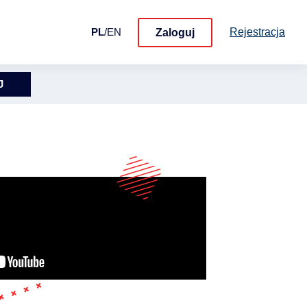
Rejestracja
PL
/
EN
Zaloguj