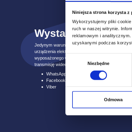
Niniejsza strona korzysta z
To proste i wygo
Wykorzystujemy pliki cookie 
ruch w naszej witrynie.
Infor
Wystarczy komunik
reklamowym i analitycznym
uzyskanymi podczas korzysta
Jedynym warunkiem skorzystania z usługi Wideoin
urządzenia elektronicznego posiadającego dostęp d
Wybór
wyposażonego w jedną z następujących aplikacji 
Niezbędne
zgody
transmisję wideo:
WhatsApp
Facebook Messenger
Viber
Odmowa