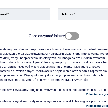
Chcę otrzymać fakturę
Zgodnie z obowiązującym prawem aby wystawić fakturę trzeba podać NIP przed
Podanie przez Ciebie danych osobowych jest dobrowolne, stanowi jednak warunek
transakcją.
sporządzenia oraz przedstawienia Ci najkorzystniejszej oferty finansowania Twojeg
W innym przypadku wystawienie jej nie będzie możliwe.
zakupu, oferty ubezpieczenia lub oferty zakupu innego pojazdu. Administratorem 
Twoich danych osobowych jest Poleasingowe.pl Sp. z o.o. oraz podmioty, które będ
się z Tobą kontaktować w celu przedstawienia Ci oferty. Przysługuje Ci prawo 
dostępu do Twoich danych, możliwość ich poprawiania oraz żądania zaprzestania 
ich przetwarzania. Więcej informacji dotyczących przetwarzania Twoich danych 
osobowych możesz znaleźć pod tym adresem: 
Polityka Prywatności
Niniejszym wyrażam zgodę na otrzymywanie od spółki Poleasingowe.pl sp. z o. o. z siedz
Niniejszym wyrażam zgodę na otrzymywanie od spółki Poleasingowe.pl sp. z o. o. z siedzibą w Komo