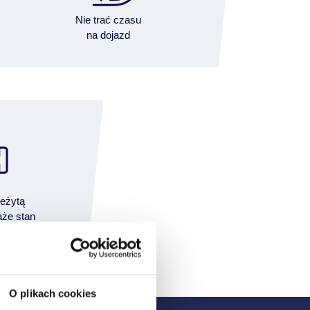
Nie trać czasu
na dojazd
leżytą
aże stan
ny pojazd
O plikach cookies