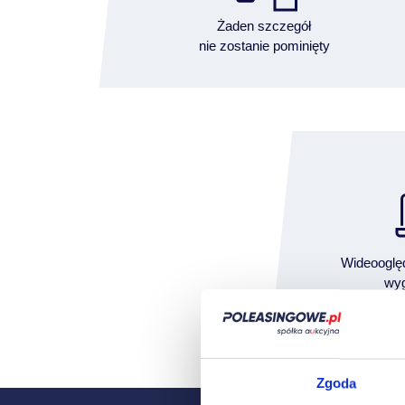
Żaden szczegół
nie zostanie pominięty
Wideooglę
wyg
Zgoda