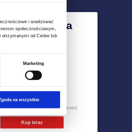
ołecznościowe i analizować
ideoinspekcja
artnerom społecznościowym,
 otrzymanymi od Ciebie lub
Zdalnie, bez wychodzenia z
domu
Decydujesz o punktach
Marketing
kontroli
Dogodny termin dla Ciebie
TERAZ JEDYNIE ZA
99 zł
Zgoda na wszystkie
0 zł
(brutto)
Kup teraz