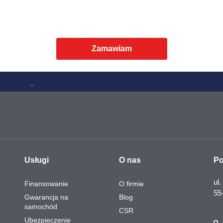
Zamawiam
Usługi
O nas
Po
ul.
Finansowanie
O firmie
55
Gwarancja na
Blog
samochód
CSR
Ubezpieczenie