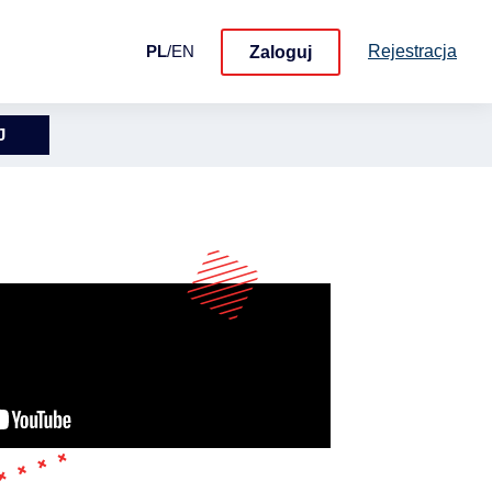
Rejestracja
PL
/
EN
Zaloguj