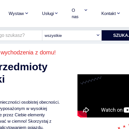
O
Wystaw
Usługi
Kontakt
nas
wszystkie
 wychodzenia z domu!
rzedmioty
i
nieczności osobistej obecności.
wyposażonym w wysokiej
ne przez Ciebie elementy
wać w ciemno! Skorzystaj z
alicytowaniem pojazdu.