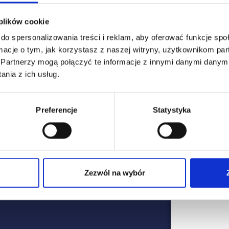
 plików cookie
dne!
do spersonalizowania treści i reklam, aby oferować funkcje sp
W
macje o tym, jak korzystasz z naszej witryny, użytkownikom p
ator
.
Partnerzy mogą połączyć te informacje z innymi danymi danymi
nia z ich usług.
spekcji jest używanie
o Internetu oraz
internetowych pozwalających na
Preferencje
Statystyka
Zezwól na wybór
12