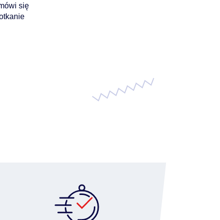
mówi się
otkanie