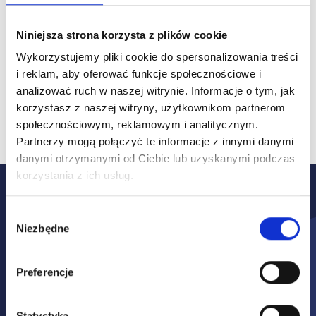
Niniejsza strona korzysta z plików cookie
Wykorzystujemy pliki cookie do spersonalizowania treści
i reklam, aby oferować funkcje społecznościowe i
Pracownik z należytą
analizować ruch w naszej witrynie.
Informacje o tym, jak
dokładnością pokaże stan
korzystasz z naszej witryny, użytkownikom partnerom
techniczny i wizualny pojazd
społecznościowym, reklamowym i analitycznym.
Partnerzy mogą połączyć te informacje z innymi danymi
danymi otrzymanymi od Ciebie lub uzyskanymi podczas
korzystania z ich usług.
To proste i wygodne!
Wybór
Wystarczy
Niezbędne
zgody
komunikator
Preferencje
Jedynym warunkiem skorzystania z usługi
Wideoinspekcji jest używanie urządzenia
Statystyka