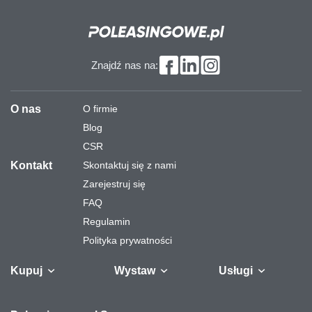
Znajdź nas na:
O nas
O firmie
Blog
CSR
Kontakt
Skontaktuj się z nami
Zarejestruj się
FAQ
Regulamin
Polityka prywatności
Kupuj
Wystaw
Usługi
Samochody
Naczepy i
Odkupimy
Autobusy
Zostaw auto w
Finansowanie
Maszyny
Gw