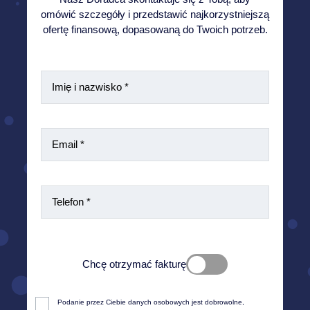
omówić szczegóły i przedstawić najkorzystniejszą
ofertę finansową, dopasowaną do Twoich potrzeb.
Chcę otrzymać fakturę
Zgodnie z obowiązującym prawem aby wystawić fakturę
Podanie przez Ciebie danych osobowych jest dobrowolne, 