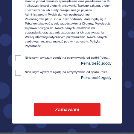
stanowi jednak warunek sporządzenia oraz przedstawienia Ci 
trzeba podać NIP przed transakcją.
najkorzystniejszej oferty finansowania Twojego zakupu, oferty 
W innym przypadku wystawienie jej nie będzie możliwe.
ubezpieczenia lub oferty zakupu innego pojazdu. 
Administratorem Twoich danych osobowych jest 
Poleasingowe.pl Sp. z o.o. oraz podmioty, które będą się z 
Tobą kontaktować w celu przedstawienia Ci oferty. Przysługuje 
Ci prawo dostępu do Twoich danych, możliwość ich 
poprawiania oraz żądania zaprzestania ich przetwarzania. 
Więcej informacji dotyczących przetwarzania Twoich danych 
osobowych możesz znaleźć pod tym adresem: 
Polityka 
Prywatności
Niniejszym wyrażam zgodę na otrzymywanie od spółki Poleasingowe.pl sp. z o. o. z siedzibą w Komornikach, przy ul. Lipowej 2, 55-300 Środa Śląska, informacji handlowej, w tym w zakresie ofert specjalnych i promocji produktów, przesyłanej za pośrednictwem e-mail na moje telekomunikacyjne urządzenia końcowe (np. komputer, smartfon, tablet itp.).
Niniejszym wyrażam zgodę na otrzymywanie od spółki Poleasingowe.pl sp. z o. o. z siedzibą w Komornikach, przy ul. Lipowej 2, 55-300 Środa Śląska, informacji handlowej, w tym w zakresie ofert specjalnych i promocji produktów, przesyłanej za pośrednictwem SMS oraz innych form komunikacji elektronicznej, na moje telekomunikacyjne urządzenia końcowe (np. komputer, smartfon, tablet itp.).
Zamawiam