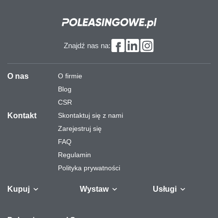
Znajdź nas na:
O nas
O firmie
Blog
CSR
Kontakt
Skontaktuj się z nami
Zarejestruj się
FAQ
Regulamin
Polityka prywatności
Kupuj
Wystaw
Usługi
Samochody
Naczepy i
Odkupimy
Autobusy
Zostaw auto w
Finansowanie
Maszyny
Gw