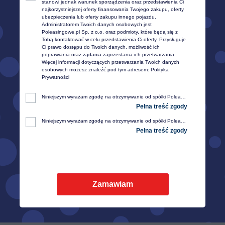
stanowi jednak warunek sporządzenia oraz przedstawienia Ci 
trzeba podać NIP przed transakcją.
najkorzystniejszej oferty finansowania Twojego zakupu, oferty 
W innym przypadku wystawienie jej nie będzie możliwe.
ubezpieczenia lub oferty zakupu innego pojazdu. 
Administratorem Twoich danych osobowych jest 
Poleasingowe.pl Sp. z o.o. oraz podmioty, które będą się z 
Tobą kontaktować w celu przedstawienia Ci oferty. Przysługuje 
Ci prawo dostępu do Twoich danych, możliwość ich 
poprawiania oraz żądania zaprzestania ich przetwarzania. 
Więcej informacji dotyczących przetwarzania Twoich danych 
osobowych możesz znaleźć pod tym adresem: 
Polityka 
Prywatności
Niniejszym wyrażam zgodę na otrzymywanie od spółki Poleasingowe.pl sp. z o. o. z siedzibą w Komornikach, przy ul. Lipowej 2, 55-300 Środa Śląska, informacji handlowej, w tym w zakresie ofert specjalnych i promocji produktów, przesyłanej za pośrednictwem e-mail na moje telekomunikacyjne urządzenia końcowe (np. komputer, smartfon, tablet itp.).
Niniejszym wyrażam zgodę na otrzymywanie od spółki Poleasingowe.pl sp. z o. o. z siedzibą w Komornikach, przy ul. Lipowej 2, 55-300 Środa Śląska, informacji handlowej, w tym w zakresie ofert specjalnych i promocji produktów, przesyłanej za pośrednictwem SMS oraz innych form komunikacji elektronicznej, na moje telekomunikacyjne urządzenia końcowe (np. komputer, smartfon, tablet itp.).
Zamawiam