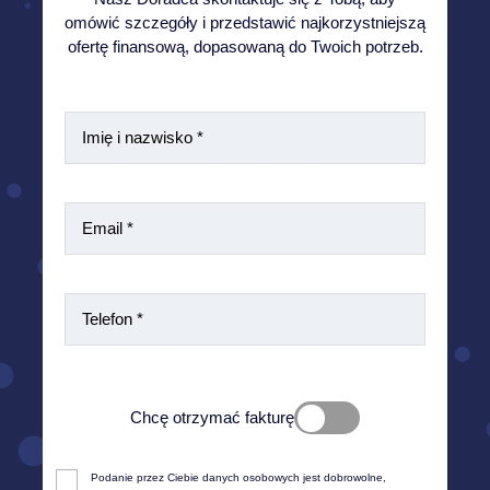
omówić szczegóły i przedstawić najkorzystniejszą
ofertę finansową, dopasowaną do Twoich potrzeb.
Chcę otrzymać fakturę
Zgodnie z obowiązującym prawem aby wystawić fakturę
Podanie przez Ciebie danych osobowych jest dobrowolne, 