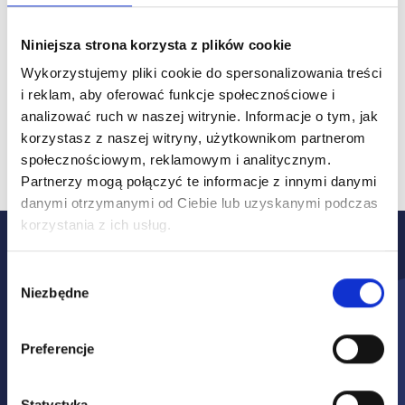
Niniejsza strona korzysta z plików cookie
Wykorzystujemy pliki cookie do spersonalizowania treści
i reklam, aby oferować funkcje społecznościowe i
Pracownik z należytą
analizować ruch w naszej witrynie.
Informacje o tym, jak
dokładnością pokaże stan
korzystasz z naszej witryny, użytkownikom partnerom
techniczny i wizualny pojazd
społecznościowym, reklamowym i analitycznym.
Partnerzy mogą połączyć te informacje z innymi danymi
danymi otrzymanymi od Ciebie lub uzyskanymi podczas
korzystania z ich usług.
To proste i wygodne!
Wybór
Wystarczy
Niezbędne
zgody
komunikator
Preferencje
Jedynym warunkiem skorzystania z usługi
Wideoinspekcji jest używanie urządzenia
Statystyka