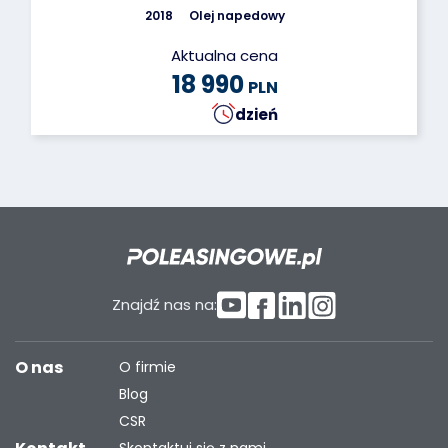
2018
Olej napedowy
Aktualna cena
18 990
PLN
dzień
Znajdź nas na:
O nas
O firmie
Blog
CSR