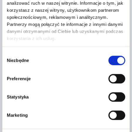
analizować ruch w naszej witrynie.
Informacje o tym, jak
korzystasz z naszej witryny, użytkownikom partnerom
Regulaminy sprzedawcy
społecznościowym, reklamowym i analitycznym.
Partnerzy mogą połączyć te informacje z innymi danymi
danymi otrzymanymi od Ciebie lub uzyskanymi podczas
Lokalizacja:
korzystania z ich usług.
Komorniki k/Wrocławia,
Wybór
Lipowa 2
Niezbędne
zgody
+
Preferencje
−
Statystyka
Marketing