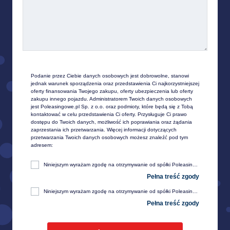
Podanie przez Ciebie danych osobowych jest dobrowolne, stanowi 
jednak warunek sporządzenia oraz przedstawienia Ci najkorzystniejszej 
oferty finansowania Twojego zakupu, oferty ubezpieczenia lub oferty 
zakupu innego pojazdu. Administratorem Twoich danych osobowych 
jest Poleasingowe.pl Sp. z o.o. oraz podmioty, które będą się z Tobą 
kontaktować w celu przedstawienia Ci oferty. Przysługuje Ci prawo 
dostępu do Twoich danych, możliwość ich poprawiania oraz żądania 
zaprzestania ich przetwarzania. Więcej informacji dotyczących 
przetwarzania Twoich danych osobowych możesz znaleźć pod tym 
adresem:
Niniejszym wyrażam zgodę na otrzymywanie od spółki Poleasingowe.pl sp. z o. o. z siedzibą w Komornikach, przy ul. Lipowej 2, 55-300 Środa Śląska, informacji handlowej, w tym w zakresie ofert specjalnych i promocji produktów, przesyłanej za pośrednictwem e-mail na moje telekomunikacyjne urządzenia końcowe (np. komputer, smartfon, tablet itp.).
Niniejszym wyrażam zgodę na otrzymywanie od spółki Poleasingowe.pl sp. z o. o. z siedzibą w Komornikach, przy ul. Lipowej 2, 55-300 Środa Śląska, informacji handlowej, w tym w zakresie ofert specjalnych i promocji produktów, przesyłanej za pośrednictwem SMS oraz innych form komunikacji elektronicznej, na moje telekomunikacyjne urządzenia końcowe (np. komputer, smartfon, tablet itp.).