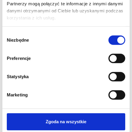
Partnerzy mogą połączyć te informacje z innymi danymi
Ciebie
najkorzystniejszą
informacje
ofertę Leasingu
danymi otrzymanymi od Ciebie lub uzyskanymi podczas
niezbędne
lub kredytu
korzystania z ich usług.
do
pozyskania
Wybór
finansowania
Niezbędne
zgody
Preferencje
Statystyka
Poznaj nas bliżej
Marketing
Dlaczego warto?
Zgoda na wszystkie