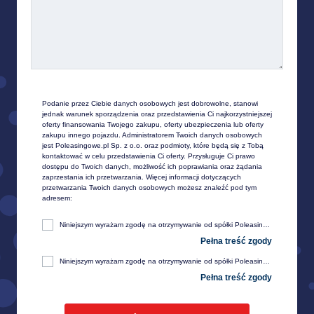
Podanie przez Ciebie danych osobowych jest dobrowolne, stanowi 
jednak warunek sporządzenia oraz przedstawienia Ci najkorzystniejszej 
oferty finansowania Twojego zakupu, oferty ubezpieczenia lub oferty 
zakupu innego pojazdu. Administratorem Twoich danych osobowych 
jest Poleasingowe.pl Sp. z o.o. oraz podmioty, które będą się z Tobą 
kontaktować w celu przedstawienia Ci oferty. Przysługuje Ci prawo 
dostępu do Twoich danych, możliwość ich poprawiania oraz żądania 
zaprzestania ich przetwarzania. Więcej informacji dotyczących 
przetwarzania Twoich danych osobowych możesz znaleźć pod tym 
adresem:
Niniejszym wyrażam zgodę na otrzymywanie od spółki Poleasingowe.pl sp. z o. o. z siedzibą w Komornikach, przy ul. Lipowej 2, 55-300 Środa Śląska, informacji handlowej, w tym w zakresie ofert specjalnych i promocji produktów, przesyłanej za pośrednictwem e-mail na moje telekomunikacyjne urządzenia końcowe (np. komputer, smartfon, tablet itp.).
Niniejszym wyrażam zgodę na otrzymywanie od spółki Poleasingowe.pl sp. z o. o. z siedzibą w Komornikach, przy ul. Lipowej 2, 55-300 Środa Śląska, informacji handlowej, w tym w zakresie ofert specjalnych i promocji produktów, przesyłanej za pośrednictwem SMS oraz innych form komunikacji elektronicznej, na moje telekomunikacyjne urządzenia końcowe (np. komputer, smartfon, tablet itp.).