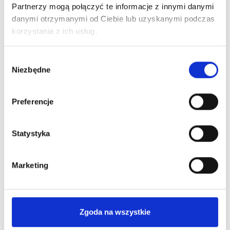
Partnerzy mogą połączyć te informacje z innymi danymi
Ciebie
najkorzystniejszą
informacje
ofertę Leasingu
danymi otrzymanymi od Ciebie lub uzyskanymi podczas
niezbędne
lub kredytu
korzystania z ich usług.
do
pozyskania
Wybór
finansowania
Niezbędne
zgody
Preferencje
Statystyka
Poznaj nas bliżej
Marketing
Dlaczego warto?
Zgoda na wszystkie