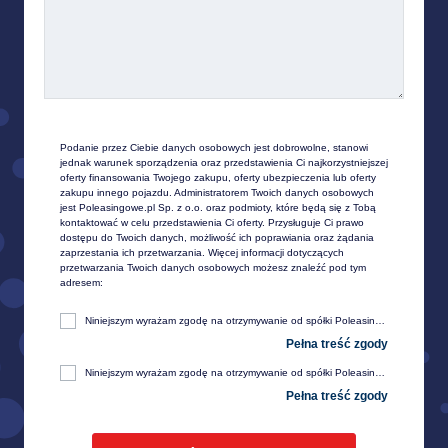
Podanie przez Ciebie danych osobowych jest dobrowolne, stanowi 
jednak warunek sporządzenia oraz przedstawienia Ci najkorzystniejszej 
oferty finansowania Twojego zakupu, oferty ubezpieczenia lub oferty 
zakupu innego pojazdu. Administratorem Twoich danych osobowych 
jest Poleasingowe.pl Sp. z o.o. oraz podmioty, które będą się z Tobą 
kontaktować w celu przedstawienia Ci oferty. Przysługuje Ci prawo 
dostępu do Twoich danych, możliwość ich poprawiania oraz żądania 
zaprzestania ich przetwarzania. Więcej informacji dotyczących 
przetwarzania Twoich danych osobowych możesz znaleźć pod tym 
adresem:
Niniejszym wyrażam zgodę na otrzymywanie od spółki Poleasingowe.pl sp. z o. o. z siedzibą w Komornikach, przy ul. Lipowej 2, 55-300 Środa Śląska, informacji handlowej, w tym w zakresie ofert specjalnych i promocji produktów, przesyłanej za pośrednictwem e-mail na moje telekomunikacyjne urządzenia końcowe (np. komputer, smartfon, tablet itp.).
Niniejszym wyrażam zgodę na otrzymywanie od spółki Poleasingowe.pl sp. z o. o. z siedzibą w Komornikach, przy ul. Lipowej 2, 55-300 Środa Śląska, informacji handlowej, w tym w zakresie ofert specjalnych i promocji produktów, przesyłanej za pośrednictwem SMS oraz innych form komunikacji elektronicznej, na moje telekomunikacyjne urządzenia końcowe (np. komputer, smartfon, tablet itp.).