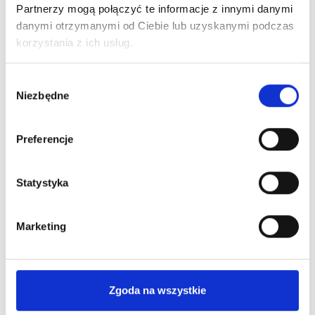
Partnerzy mogą połączyć te informacje z innymi danymi
Ciebie
najkorzystniejszą
informacje
ofertę Leasingu
danymi otrzymanymi od Ciebie lub uzyskanymi podczas
niezbędne
lub kredytu
korzystania z ich usług.
do
pozyskania
Wybór
finansowania
Niezbędne
zgody
Preferencje
Statystyka
Poznaj nas bliżej
Marketing
Dlaczego warto?
Zgoda na wszystkie