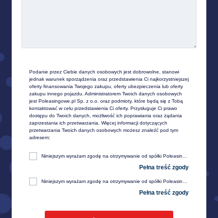
Podanie przez Ciebie danych osobowych jest dobrowolne, stanowi 
jednak warunek sporządzenia oraz przedstawienia Ci najkorzystniejszej 
oferty finansowania Twojego zakupu, oferty ubezpieczenia lub oferty 
zakupu innego pojazdu. Administratorem Twoich danych osobowych 
jest Poleasingowe.pl Sp. z o.o. oraz podmioty, które będą się z Tobą 
kontaktować w celu przedstawienia Ci oferty. Przysługuje Ci prawo 
dostępu do Twoich danych, możliwość ich poprawiania oraz żądania 
zaprzestania ich przetwarzania. Więcej informacji dotyczących 
przetwarzania Twoich danych osobowych możesz znaleźć pod tym 
adresem:
Niniejszym wyrażam zgodę na otrzymywanie od spółki Poleasingowe.pl sp. z o. o. z siedzibą w Komornikach, przy ul. Lipowej 2, 55-300 Środa Śląska, informacji handlowej, w tym w zakresie ofert specjalnych i promocji produktów, przesyłanej za pośrednictwem e-mail na moje telekomunikacyjne urządzenia końcowe (np. komputer, smartfon, tablet itp.).
Niniejszym wyrażam zgodę na otrzymywanie od spółki Poleasingowe.pl sp. z o. o. z siedzibą w Komornikach, przy ul. Lipowej 2, 55-300 Środa Śląska, informacji handlowej, w tym w zakresie ofert specjalnych i promocji produktów, przesyłanej za pośrednictwem SMS oraz innych form komunikacji elektronicznej, na moje telekomunikacyjne urządzenia końcowe (np. komputer, smartfon, tablet itp.).