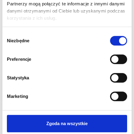
Partnerzy mogą połączyć te informacje z innymi danymi
Ciebie
najkorzystniejszą
informacje
ofertę Leasingu
danymi otrzymanymi od Ciebie lub uzyskanymi podczas
niezbędne
lub kredytu
korzystania z ich usług.
do
pozyskania
Wybór
finansowania
Niezbędne
zgody
Preferencje
Statystyka
Poznaj nas bliżej
Marketing
Dlaczego warto?
Zgoda na wszystkie