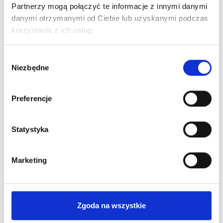
Partnerzy mogą połączyć te informacje z innymi danymi
Ciebie
najkorzystniejszą
informacje
ofertę Leasingu
danymi otrzymanymi od Ciebie lub uzyskanymi podczas
niezbędne
lub kredytu
korzystania z ich usług.
do
pozyskania
Wybór
finansowania
Niezbędne
zgody
Preferencje
Statystyka
Poznaj nas bliżej
Marketing
Dlaczego warto?
Zgoda na wszystkie