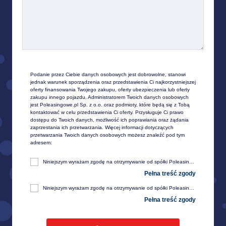
Podanie przez Ciebie danych osobowych jest dobrowolne, stanowi 
jednak warunek sporządzenia oraz przedstawienia Ci najkorzystniejszej 
oferty finansowania Twojego zakupu, oferty ubezpieczenia lub oferty 
zakupu innego pojazdu. Administratorem Twoich danych osobowych 
jest Poleasingowe.pl Sp. z o.o. oraz podmioty, które będą się z Tobą 
kontaktować w celu przedstawienia Ci oferty. Przysługuje Ci prawo 
dostępu do Twoich danych, możliwość ich poprawiania oraz żądania 
zaprzestania ich przetwarzania. Więcej informacji dotyczących 
przetwarzania Twoich danych osobowych możesz znaleźć pod tym 
adresem:
Niniejszym wyrażam zgodę na otrzymywanie od spółki Poleasingowe.pl sp. z o. o. z siedzibą w Komornikach, przy ul. Lipowej 2, 55-300 Środa Śląska, informacji handlowej, w tym w zakresie ofert specjalnych i promocji produktów, przesyłanej za pośrednictwem e-mail na moje telekomunikacyjne urządzenia końcowe (np. komputer, smartfon, tablet itp.).
Niniejszym wyrażam zgodę na otrzymywanie od spółki Poleasingowe.pl sp. z o. o. z siedzibą w Komornikach, przy ul. Lipowej 2, 55-300 Środa Śląska, informacji handlowej, w tym w zakresie ofert specjalnych i promocji produktów, przesyłanej za pośrednictwem SMS oraz innych form komunikacji elektronicznej, na moje telekomunikacyjne urządzenia końcowe (np. komputer, smartfon, tablet itp.).