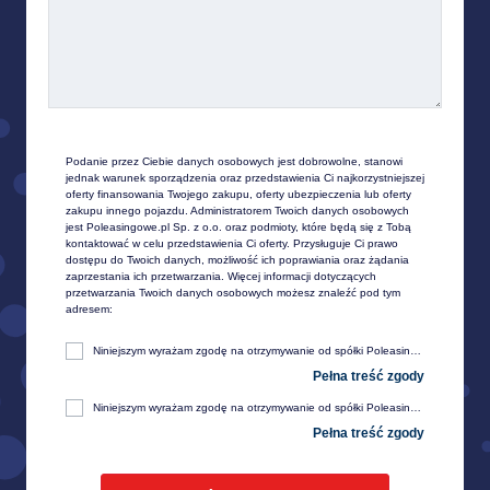
Podanie przez Ciebie danych osobowych jest dobrowolne, stanowi 
jednak warunek sporządzenia oraz przedstawienia Ci najkorzystniejszej 
oferty finansowania Twojego zakupu, oferty ubezpieczenia lub oferty 
zakupu innego pojazdu. Administratorem Twoich danych osobowych 
jest Poleasingowe.pl Sp. z o.o. oraz podmioty, które będą się z Tobą 
kontaktować w celu przedstawienia Ci oferty. Przysługuje Ci prawo 
dostępu do Twoich danych, możliwość ich poprawiania oraz żądania 
zaprzestania ich przetwarzania. Więcej informacji dotyczących 
przetwarzania Twoich danych osobowych możesz znaleźć pod tym 
adresem:
Niniejszym wyrażam zgodę na otrzymywanie od spółki Poleasingowe.pl sp. z o. o. z siedzibą w Komornikach, przy ul. Lipowej 2, 55-300 Środa Śląska, informacji handlowej, w tym w zakresie ofert specjalnych i promocji produktów, przesyłanej za pośrednictwem e-mail na moje telekomunikacyjne urządzenia końcowe (np. komputer, smartfon, tablet itp.).
Niniejszym wyrażam zgodę na otrzymywanie od spółki Poleasingowe.pl sp. z o. o. z siedzibą w Komornikach, przy ul. Lipowej 2, 55-300 Środa Śląska, informacji handlowej, w tym w zakresie ofert specjalnych i promocji produktów, przesyłanej za pośrednictwem SMS oraz innych form komunikacji elektronicznej, na moje telekomunikacyjne urządzenia końcowe (np. komputer, smartfon, tablet itp.).