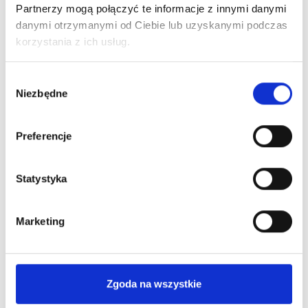
Partnerzy mogą połączyć te informacje z innymi danymi
Ciebie
najkorzystniejszą
informacje
ofertę Leasingu
danymi otrzymanymi od Ciebie lub uzyskanymi podczas
niezbędne
lub kredytu
korzystania z ich usług.
do
pozyskania
Wybór
finansowania
Niezbędne
zgody
Preferencje
Statystyka
Poznaj nas bliżej
Marketing
Dlaczego warto?
Zgoda na wszystkie