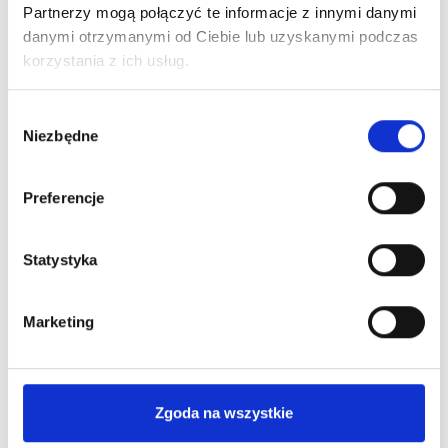
Partnerzy mogą połączyć te informacje z innymi danymi
Ciebie
najkorzystniejszą
informacje
ofertę Leasingu
danymi otrzymanymi od Ciebie lub uzyskanymi podczas
niezbędne
lub kredytu
korzystania z ich usług.
do
pozyskania
Wybór
finansowania
Niezbędne
zgody
Preferencje
Statystyka
Poznaj nas bliżej
Marketing
Dlaczego warto?
Zgoda na wszystkie