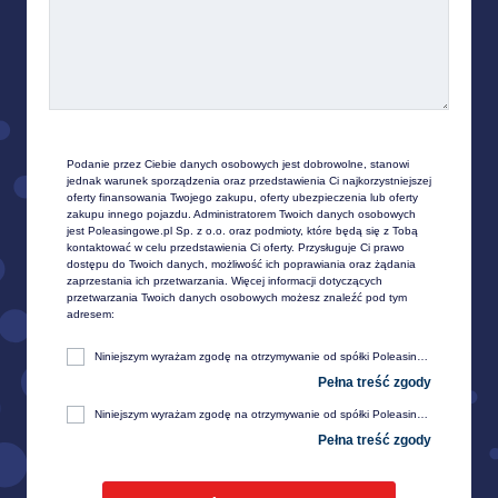
Podanie przez Ciebie danych osobowych jest dobrowolne, stanowi 
jednak warunek sporządzenia oraz przedstawienia Ci najkorzystniejszej 
oferty finansowania Twojego zakupu, oferty ubezpieczenia lub oferty 
zakupu innego pojazdu. Administratorem Twoich danych osobowych 
jest Poleasingowe.pl Sp. z o.o. oraz podmioty, które będą się z Tobą 
kontaktować w celu przedstawienia Ci oferty. Przysługuje Ci prawo 
dostępu do Twoich danych, możliwość ich poprawiania oraz żądania 
zaprzestania ich przetwarzania. Więcej informacji dotyczących 
przetwarzania Twoich danych osobowych możesz znaleźć pod tym 
adresem:
Niniejszym wyrażam zgodę na otrzymywanie od spółki Poleasingowe.pl sp. z o. o. z siedzibą w Komornikach, przy ul. Lipowej 2, 55-300 Środa Śląska, informacji handlowej, w tym w zakresie ofert specjalnych i promocji produktów, przesyłanej za pośrednictwem e-mail na moje telekomunikacyjne urządzenia końcowe (np. komputer, smartfon, tablet itp.).
Niniejszym wyrażam zgodę na otrzymywanie od spółki Poleasingowe.pl sp. z o. o. z siedzibą w Komornikach, przy ul. Lipowej 2, 55-300 Środa Śląska, informacji handlowej, w tym w zakresie ofert specjalnych i promocji produktów, przesyłanej za pośrednictwem SMS oraz innych form komunikacji elektronicznej, na moje telekomunikacyjne urządzenia końcowe (np. komputer, smartfon, tablet itp.).