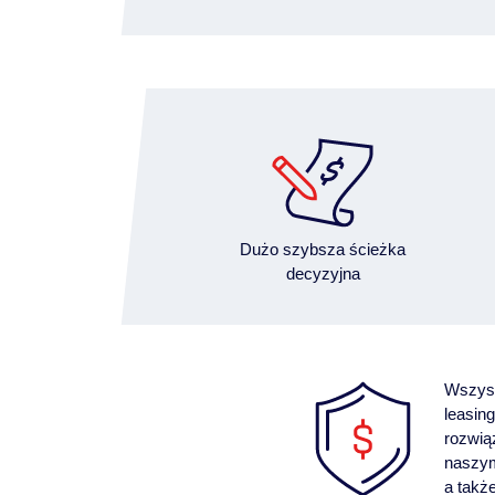
Dużo szybsza ścieżka
decyzyjna
Wszyst
leasin
rozwią
naszym
a takż