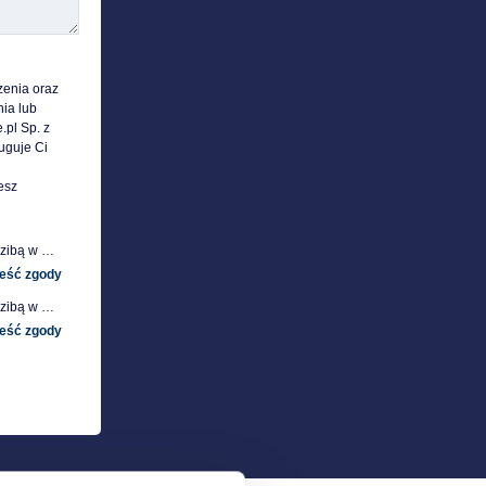
enia oraz 
ia lub 
pl Sp. z 
uguje Ci 
sz 
Niniejszym wyrażam zgodę na otrzymywanie od spółki Poleasingowe.pl sp. z o. o. z siedzibą w Komornikach, przy ul. Lipowej 2, 55-300 Środa Śląska, informacji handlowej, w tym w zakresie ofert specjalnych i promocji produktów, przesyłanej za pośrednictwem e-mail na moje telekomunikacyjne urządzenia końcowe (np. komputer, smartfon, tablet itp.).
Niniejszym wyrażam zgodę na otrzymywanie od spółki Poleasingowe.pl sp. z o. o. z siedzibą w Komornikach, przy ul. Lipowej 2, 55-300 Środa Śląska, informacji handlowej, w tym w zakresie ofert specjalnych i promocji produktów, przesyłanej za pośrednictwem SMS oraz innych form komunikacji elektronicznej, na moje telekomunikacyjne urządzenia końcowe (np. komputer, smartfon, tablet itp.).