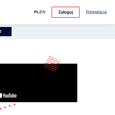
Rejestracja
PL
/
EN
Zaloguj