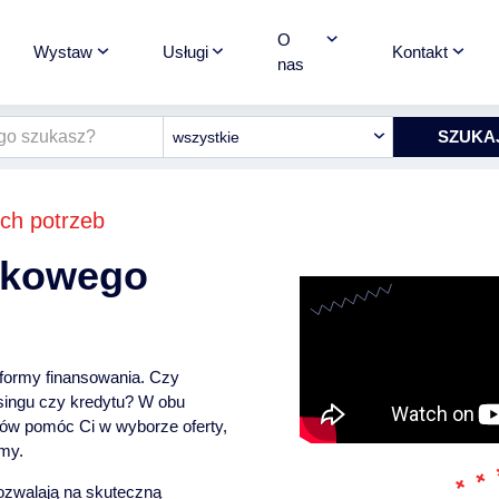
O
Wystaw
Usługi
Kontakt
nas
wszystkie
ch potrzeb
tkowego
formy finansowania. Czy
singu czy kredytu? W obu
ów pomóc Ci w wyborze oferty,
rmy.
pozwalają na skuteczną