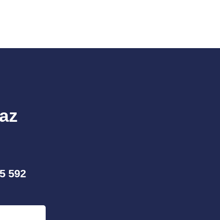
raz
5 592