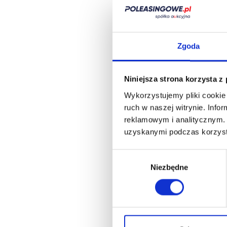
Zgoda
Niniejsza strona korzysta z
Wykorzystujemy pliki cookie 
ruch w naszej witrynie.
Infor
reklamowym i analitycznym
uzyskanymi podczas korzysta
Wybór
Niezbędne
zgody
Zbieramy od Cie
informacje niezb
do pozyskania
finansowania