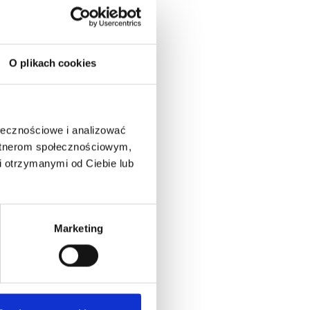
O plikach cookies
ołecznościowe i analizować
artnerom społecznościowym,
 otrzymanymi od Ciebie lub
Marketing
ansową
esz w
ez siebie
u