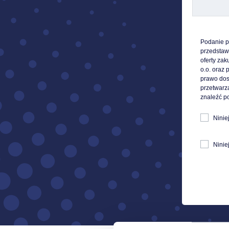
Podanie p
przedstawi
oferty za
o.o. oraz 
prawo dos
przetwarz
znaleźć p