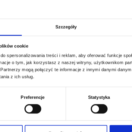
Sprawdź
Szczegóły
Jak to działa?
 plików cookie
do spersonalizowania treści i reklam, aby oferować funkcje sp
macje o tym, jak korzystasz z naszej witryny, użytkownikom p
.
Partnerzy mogą połączyć te informacje z innymi danymi danymi
nia z ich usług.
Preferencje
Statystyka
bie
Przedstawimy Ci
Umowę fin
ędne
najkorzystniejszą ofertę
podpisuj
Leasingu lub kredytu
wybranym prz
bank