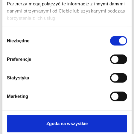
Partnerzy mogą połączyć te informacje z innymi danymi
Ciebie
najkorzystniejszą
informacje
ofertę Leasingu
danymi otrzymanymi od Ciebie lub uzyskanymi podczas
niezbędne
lub kredytu
korzystania z ich usług.
do
pozyskania
Wybór
finansowania
Niezbędne
zgody
Preferencje
Statystyka
Poznaj nas bliżej
Marketing
Dlaczego warto?
Zgoda na wszystkie