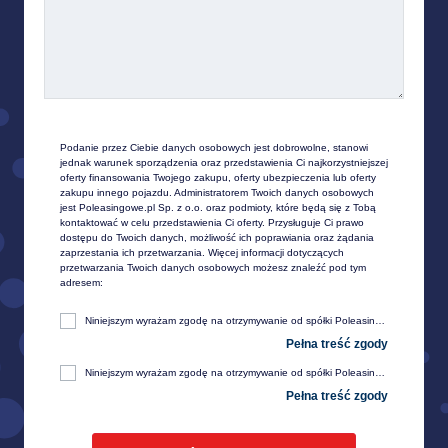
Podanie przez Ciebie danych osobowych jest dobrowolne, stanowi 
jednak warunek sporządzenia oraz przedstawienia Ci najkorzystniejszej 
oferty finansowania Twojego zakupu, oferty ubezpieczenia lub oferty 
zakupu innego pojazdu. Administratorem Twoich danych osobowych 
jest Poleasingowe.pl Sp. z o.o. oraz podmioty, które będą się z Tobą 
kontaktować w celu przedstawienia Ci oferty. Przysługuje Ci prawo 
dostępu do Twoich danych, możliwość ich poprawiania oraz żądania 
zaprzestania ich przetwarzania. Więcej informacji dotyczących 
przetwarzania Twoich danych osobowych możesz znaleźć pod tym 
adresem:
Niniejszym wyrażam zgodę na otrzymywanie od spółki Poleasingowe.pl sp. z o. o. z siedzibą w Komornikach, przy ul. Lipowej 2, 55-300 Środa Śląska, informacji handlowej, w tym w zakresie ofert specjalnych i promocji produktów, przesyłanej za pośrednictwem e-mail na moje telekomunikacyjne urządzenia końcowe (np. komputer, smartfon, tablet itp.).
Niniejszym wyrażam zgodę na otrzymywanie od spółki Poleasingowe.pl sp. z o. o. z siedzibą w Komornikach, przy ul. Lipowej 2, 55-300 Środa Śląska, informacji handlowej, w tym w zakresie ofert specjalnych i promocji produktów, przesyłanej za pośrednictwem SMS oraz innych form komunikacji elektronicznej, na moje telekomunikacyjne urządzenia końcowe (np. komputer, smartfon, tablet itp.).