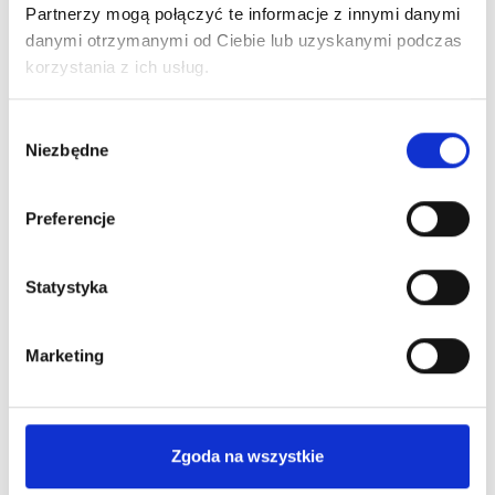
Partnerzy mogą połączyć te informacje z innymi danymi
Ciebie
najkorzystniejszą
informacje
ofertę Leasingu
danymi otrzymanymi od Ciebie lub uzyskanymi podczas
niezbędne
lub kredytu
korzystania z ich usług.
do
pozyskania
Wybór
finansowania
Niezbędne
zgody
Preferencje
Statystyka
Poznaj nas bliżej
Marketing
Dlaczego warto?
Zgoda na wszystkie