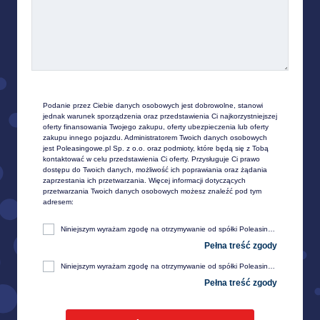
Podanie przez Ciebie danych osobowych jest dobrowolne, stanowi 
jednak warunek sporządzenia oraz przedstawienia Ci najkorzystniejszej 
oferty finansowania Twojego zakupu, oferty ubezpieczenia lub oferty 
zakupu innego pojazdu. Administratorem Twoich danych osobowych 
jest Poleasingowe.pl Sp. z o.o. oraz podmioty, które będą się z Tobą 
kontaktować w celu przedstawienia Ci oferty. Przysługuje Ci prawo 
dostępu do Twoich danych, możliwość ich poprawiania oraz żądania 
zaprzestania ich przetwarzania. Więcej informacji dotyczących 
przetwarzania Twoich danych osobowych możesz znaleźć pod tym 
adresem:
Niniejszym wyrażam zgodę na otrzymywanie od spółki Poleasingowe.pl sp. z o. o. z siedzibą w Komornikach, przy ul. Lipowej 2, 55-300 Środa Śląska, informacji handlowej, w tym w zakresie ofert specjalnych i promocji produktów, przesyłanej za pośrednictwem e-mail na moje telekomunikacyjne urządzenia końcowe (np. komputer, smartfon, tablet itp.).
Niniejszym wyrażam zgodę na otrzymywanie od spółki Poleasingowe.pl sp. z o. o. z siedzibą w Komornikach, przy ul. Lipowej 2, 55-300 Środa Śląska, informacji handlowej, w tym w zakresie ofert specjalnych i promocji produktów, przesyłanej za pośrednictwem SMS oraz innych form komunikacji elektronicznej, na moje telekomunikacyjne urządzenia końcowe (np. komputer, smartfon, tablet itp.).