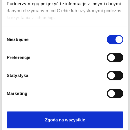
Partnerzy mogą połączyć te informacje z innymi danymi
Ciebie
najkorzystniejszą
informacje
ofertę Leasingu
danymi otrzymanymi od Ciebie lub uzyskanymi podczas
niezbędne
lub kredytu
korzystania z ich usług.
do
pozyskania
Wybór
finansowania
Niezbędne
zgody
Preferencje
Statystyka
Poznaj nas bliżej
Marketing
Dlaczego warto?
Zgoda na wszystkie