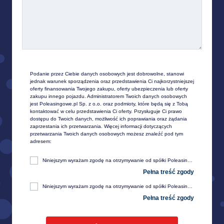
Podanie przez Ciebie danych osobowych jest dobrowolne, stanowi 
jednak warunek sporządzenia oraz przedstawienia Ci najkorzystniejszej 
oferty finansowania Twojego zakupu, oferty ubezpieczenia lub oferty 
zakupu innego pojazdu. Administratorem Twoich danych osobowych 
jest Poleasingowe.pl Sp. z o.o. oraz podmioty, które będą się z Tobą 
kontaktować w celu przedstawienia Ci oferty. Przysługuje Ci prawo 
dostępu do Twoich danych, możliwość ich poprawiania oraz żądania 
zaprzestania ich przetwarzania. Więcej informacji dotyczących 
przetwarzania Twoich danych osobowych możesz znaleźć pod tym 
adresem:
Niniejszym wyrażam zgodę na otrzymywanie od spółki Poleasingowe.pl sp. z o. o. z siedzibą w Komornikach, przy ul. Lipowej 2, 55-300 Środa Śląska, informacji handlowej, w tym w zakresie ofert specjalnych i promocji produktów, przesyłanej za pośrednictwem e-mail na moje telekomunikacyjne urządzenia końcowe (np. komputer, smartfon, tablet itp.).
Niniejszym wyrażam zgodę na otrzymywanie od spółki Poleasingowe.pl sp. z o. o. z siedzibą w Komornikach, przy ul. Lipowej 2, 55-300 Środa Śląska, informacji handlowej, w tym w zakresie ofert specjalnych i promocji produktów, przesyłanej za pośrednictwem SMS oraz innych form komunikacji elektronicznej, na moje telekomunikacyjne urządzenia końcowe (np. komputer, smartfon, tablet itp.).