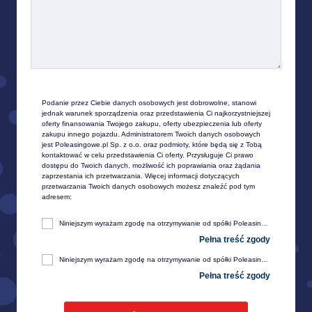
Podanie przez Ciebie danych osobowych jest dobrowolne, stanowi 
jednak warunek sporządzenia oraz przedstawienia Ci najkorzystniejszej 
oferty finansowania Twojego zakupu, oferty ubezpieczenia lub oferty 
zakupu innego pojazdu. Administratorem Twoich danych osobowych 
jest Poleasingowe.pl Sp. z o.o. oraz podmioty, które będą się z Tobą 
kontaktować w celu przedstawienia Ci oferty. Przysługuje Ci prawo 
dostępu do Twoich danych, możliwość ich poprawiania oraz żądania 
zaprzestania ich przetwarzania. Więcej informacji dotyczących 
przetwarzania Twoich danych osobowych możesz znaleźć pod tym 
adresem:
Niniejszym wyrażam zgodę na otrzymywanie od spółki Poleasingowe.pl sp. z o. o. z siedzibą w Komornikach, przy ul. Lipowej 2, 55-300 Środa Śląska, informacji handlowej, w tym w zakresie ofert specjalnych i promocji produktów, przesyłanej za pośrednictwem e-mail na moje telekomunikacyjne urządzenia końcowe (np. komputer, smartfon, tablet itp.).
Niniejszym wyrażam zgodę na otrzymywanie od spółki Poleasingowe.pl sp. z o. o. z siedzibą w Komornikach, przy ul. Lipowej 2, 55-300 Środa Śląska, informacji handlowej, w tym w zakresie ofert specjalnych i promocji produktów, przesyłanej za pośrednictwem SMS oraz innych form komunikacji elektronicznej, na moje telekomunikacyjne urządzenia końcowe (np. komputer, smartfon, tablet itp.).