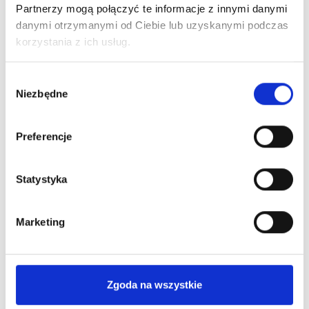
Partnerzy mogą połączyć te informacje z innymi danymi
Ciebie
najkorzystniejszą
informacje
ofertę Leasingu
danymi otrzymanymi od Ciebie lub uzyskanymi podczas
niezbędne
lub kredytu
korzystania z ich usług.
do
pozyskania
Wybór
finansowania
Niezbędne
zgody
Preferencje
Statystyka
Poznaj nas bliżej
Marketing
Dlaczego warto?
Zgoda na wszystkie