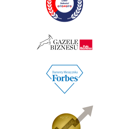
o sztuczną inteligencję. Otrzymaliśmy
Diamenty Forbesa, co było dowodem
2022
naszego wzrostu.
Trudny rok, w którym pandemia skłoniła nas
do rozwoju platformy e-commerce, a także
intensyfikacji działań marketingowych.
Opublikowaliśmy darmowe raporty AutoDNA
na naszych aukcjach, co było kolejnym
2021
krokiem w naszym rozwoju.