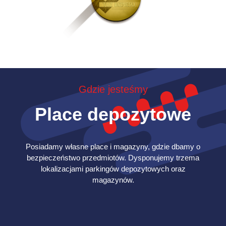
Gdzie jesteśmy
Place depozytowe
Rok wyzwań i współpracy - mimo pandemii,
rozpoczęliśmy współpracę z WOŚP,
Posiadamy własne place i magazyny, gdzie dbamy o
intensyfikując nasze działania charytatywne.
bezpieczeństwo przedmiotów. Dysponujemy trzema
Otrzymaliśmy także prestiżowe wyróżnienie
lokalizacjami parkingów depozytowych oraz
Gazeli Biznesu. Nawiązaliśmy współpracę z
2020
magazynów.
Millennium i Fraikin.