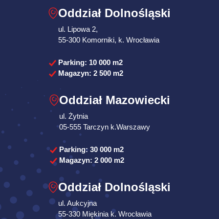
Oddział Dolnośląski
ul. Lipowa 2,
55-300 Komorniki, k. Wrocławia
Parking: 10 000 m2
Magazyn: 2 500 m2
Wprowadziliśmy nowe rozwiązania takie jak
Oddział Mazowiecki
protokoły mobilne. Rozpoczęliśmy
współpracę z Pekao Leasing i Siemens
ul. Żytnia
Finance. Zaczęliśmy aktywnie wspierać
05-555 Tarczyn k.Warszawy
fundację "Na Ratunek", dzięki czemu nasze
działania charytatywne zyskały na
2019
Parking: 30 000 m2
znaczeniu.
Magazyn: 2 000 m2
Oddział Dolnośląski
ul. Aukcyjna
55-330 Miękinia k. Wrocławia