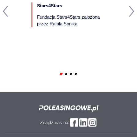
Stars4Stars
Fundacja Stars4Stars założona
przez Rafała Sonika
Nawiązanie nowych partnerstw -
rozpoczęliśmy owocną współpracę z ING
Lease, jednocześnie skupiając się na
działaniach związanych z pozycjonowaniem
naszej strony internetowej poprzez strategię
2013
SEO.
Znajdź nas na: