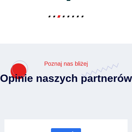
Innowacje i rozwój - wprowadziliśmy
identyfikację pojazdów na placach poprzez
kody QR, jednocześnie zwiększając nasze
2017
zaangażowanie w rozwój działu handlowego.
Poznaj nas bliżej
Opinie naszych partnerów
Ekspansja na Mazowsze - otworzyliśmy