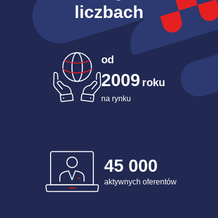
liczbach
od
2009
roku
na rynku
45 000
aktywnych oferentów