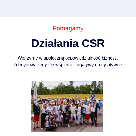
także wprowadziliśmy zmiany w systemie
aukcyjnym, wykorzystując najnowsze
2015
technologie informatyczne.
Pomagamy
Działania CSR
Wierzymy w społeczną odpowiedzialność biznesu.
Zdecydowaliśmy się wspierać inicjatywy charytatywne:
Rozszerzenie portfela klientów -
nawiązaliśmy ważne współprace z PKO
Leasing i Reifaisen, co dodatkowo
2014
wzmocniło naszą pozycję na rynku.