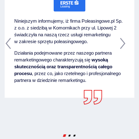
plac i magazyn w województwie
mazowieckim, co umożliwiło nam jeszcze
większy zasięg działania. Rozpoczęliśmy
Niniejszym informujemy, iż firma Poleasingowe.pl Sp.
również owocną współpracę z Alior Leasing i
z o.o. z siedzibą w Komornikach przy ul. Lipowej 2
aktywne działania marketingowe w mediach
2016
świadczyła na naszą rzecz usługi remarketingu
społecznościowych.
w zakresie sprzętu poleasingowego.
Działania podejmowane przez naszego partnera
remarketingowego charakteryzują się
wysoką
skutecznością oraz transparentnością całego
procesu
, przez co, jako rzetelnego i profesjonalnego
partnera w dziedzinie remarketingu.
Rebranding i modernizacja -
zdecydowaliśmy się na rebranding
z remarketing.com.pl na poleasingowe.pl, a