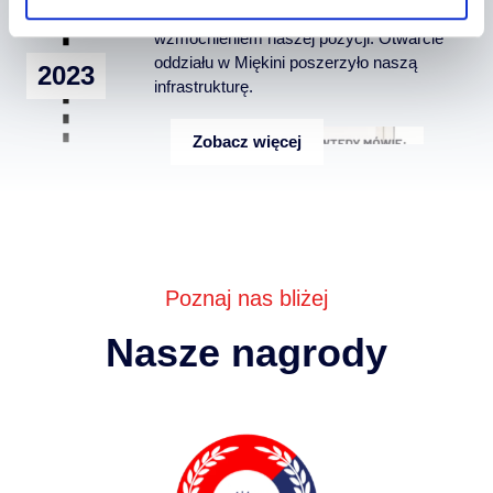
kategorii "strateg biznesu", co było dla nas
wzmocnieniem naszej pozycji. Otwarcie
oddziału w Miękini poszerzyło naszą
2023
infrastrukturę.
Zobacz więcej
Poznaj nas bliżej
Nasze nagrody
Otworzyliśmy Bidcar.pl by
zrewolucjonizować rynek samochodów
usuwanych. Powstał nowy oddział w
Tarczynie, gdzie wprowadziliśmy
innowacyjne zabezpieczenia placów oparte