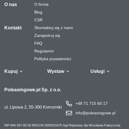
O nas
O firmie
Blog
CSR
Kontakt
Skontaktuj się z nami
Zarejestruj się
Rok intensywnej aktywności, ponieważ
FAQ
publikowaliśmy około 300 aukcji
Regulamin
miesięcznie. Rozpoczęliśmy owocną
współpracę z PSA Finance.
Polityka prywatności
Przeprowadziliśmy firmę do Komornik i
2012
zwiększyliśmy nasz teren do 1 hektara.
Kupuj
Wystaw
Usługi
Samochody
Naczepy i
Odkupimy
Autobusy
Zostaw auto w
Finansowanie
Maszyny
Gw
Poleasingowe.pl Sp. z o.o.
przyczepy
Twoją flotę
rozliczeniu
przemysło
s
+48 71 715 60 17
ul. Lipowa 2,
55-300 Komorniki
info@poleasingowe.pl
NIP 894-297-65-50
REGON 0000331675
Sąd Rejonowy dla Wrocławia-Fabrycznej