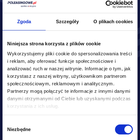
Zakres ubezpieczenia:*
OC
AC
Zgoda
Szczegóły
O plikach cookies
Assistance
NNW
Niniejsza strona korzysta z plików cookie
Auto szyby
GAO
Wykorzystujemy pliki cookie do spersonalizowania treści
Inne
i reklam, aby oferować funkcje społecznościowe i
analizować ruch w naszej witrynie.
Informacje o tym, jak
korzystasz z naszej witryny, użytkownikom partnerom
społecznościowym, reklamowym i analitycznym.
Partnerzy mogą połączyć te informacje z innymi danymi
danymi otrzymanymi od Ciebie lub uzyskanymi podczas
korzystania z ich usług.
Wybór
Podane przez Ciebie danych osobowych jest dobrowolne, stanowi 
Niezbędne
zgody
jednak warunek sporządzenia oraz przedstawienia Ci oferty 
ubezpieczenia Twojego pojazdu. Administratorem Twoich danych 