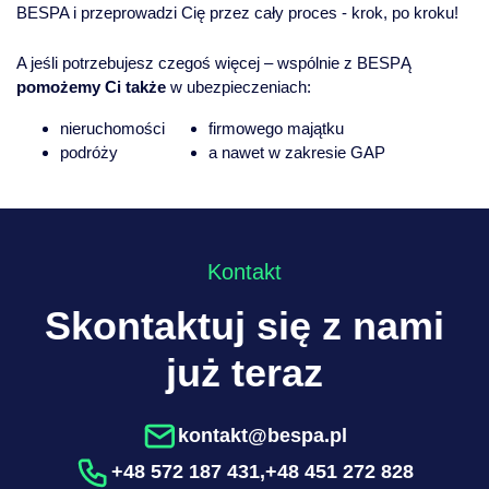
BESPA i przeprowadzi Cię przez cały proces - krok, po kroku!
A jeśli potrzebujesz czegoś więcej – wspólnie z BESPĄ
pomożemy Ci także
w ubezpieczeniach:
nieruchomości
firmowego majątku
podróży
a nawet w zakresie GAP
Kontakt
Skontaktuj się z nami
już teraz
kontakt@bespa.pl
+48 572 187 431
,
+48 451 272 828