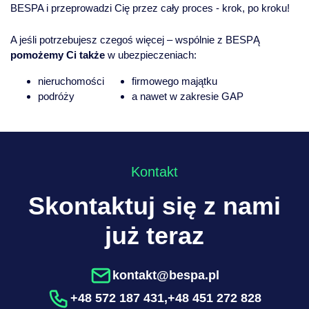
BESPA i przeprowadzi Cię przez cały proces - krok, po kroku!
A jeśli potrzebujesz czegoś więcej – wspólnie z BESPĄ
pomożemy Ci także
w ubezpieczeniach:
nieruchomości
firmowego majątku
podróży
a nawet w zakresie GAP
Kontakt
Skontaktuj się z nami
już teraz
kontakt@bespa.pl
+48 572 187 431
,
+48 451 272 828