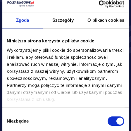
Zakres ubezpieczenia:*
OC
AC
Zgoda
Szczegóły
O plikach cookies
Assistance
NNW
Niniejsza strona korzysta z plików cookie
Auto szyby
GAO
Wykorzystujemy pliki cookie do spersonalizowania treści
Inne
i reklam, aby oferować funkcje społecznościowe i
analizować ruch w naszej witrynie.
Informacje o tym, jak
korzystasz z naszej witryny, użytkownikom partnerom
społecznościowym, reklamowym i analitycznym.
Partnerzy mogą połączyć te informacje z innymi danymi
danymi otrzymanymi od Ciebie lub uzyskanymi podczas
korzystania z ich usług.
Wybór
Podane przez Ciebie danych osobowych jest dobrowolne, stanowi 
Niezbędne
zgody
jednak warunek sporządzenia oraz przedstawienia Ci oferty 
ubezpieczenia Twojego pojazdu. Administratorem Twoich danych 