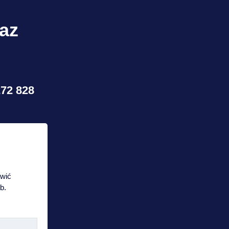
raz
272 828
awić
b.