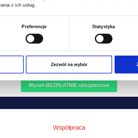
easingowe.pl sp. z o.o. Twoje dane będą przekazywane do naszych partnerów 
nia z ich usług.
eniowych w celu przygotowania Ci oferty ubezpieczenia.
fnąć wyrażaną zgodę w każdym momencie. Przysługuje Ci prawo dostępu do Twoi
Preferencje
Statystyka
żliwość ich poprawiania oraz żądania zaprzestania ich przetwarzania, a w tym ich
Zezwól na wybór
we zasady przetwarzania Twoich danych zostały opisane w
polityce prywatności
Współpraca