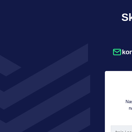
Sk
ko
Nas
n