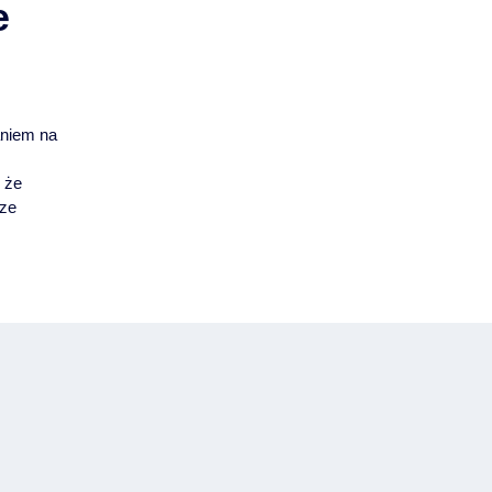
e
i
aniem na
 że
sze