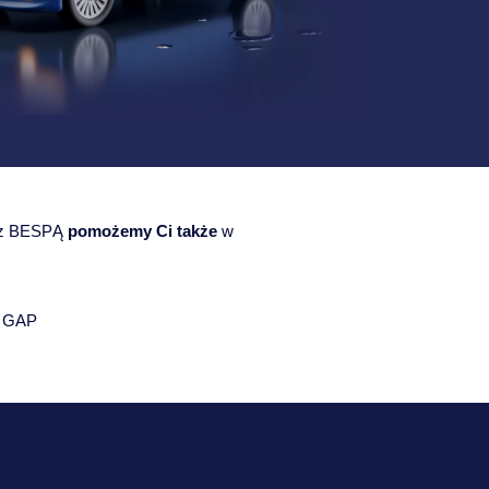
e z BESPĄ
pomożemy Ci także
w
e GAP