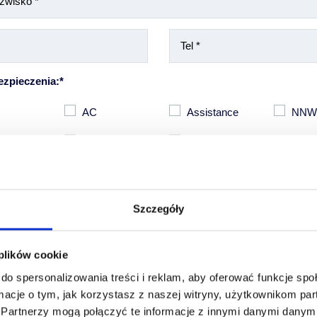
ezpieczenia:*
AC
Assistance
NN
 szyby
GAO
Inne
Szczegóły
 plików cookie
do spersonalizowania treści i reklam, aby oferować funkcje sp
macje o tym, jak korzystasz z naszej witryny, użytkownikom p
zez Ciebie danych osobowych jest dobrowolne, stanowi jednak warunek sporządze
.
Partnerzy mogą połączyć te informacje z innymi danymi danymi
ienia Ci oferty ubezpieczenia Twojego pojazdu. Administratorem Twoich danych o