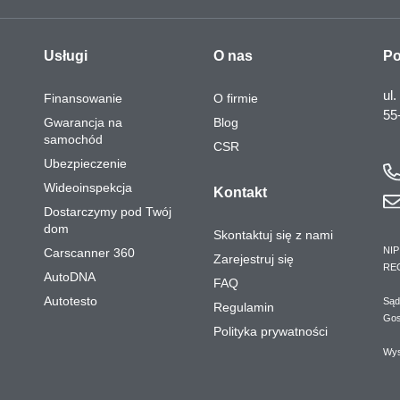
Usługi
O nas
Po
ul.
Finansowanie
O firmie
55
Gwarancja na
Blog
samochód
CSR
Ubezpieczenie
Wideoinspekcja
Kontakt
Dostarczymy pod Twój
dom
Skontaktuj się z nami
NIP
Carscanner 360
Zarejestruj się
RE
AutoDNA
FAQ
Autotesto
Sąd
Regulamin
Gos
Polityka prywatności
Wys