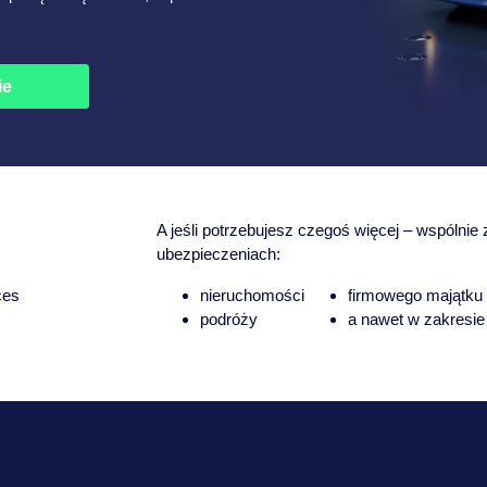
ie
A jeśli potrzebujesz czegoś więcej – wspólni
ubezpieczeniach:
ces
nieruchomości
firmowego majątku
podróży
a nawet w zakresi