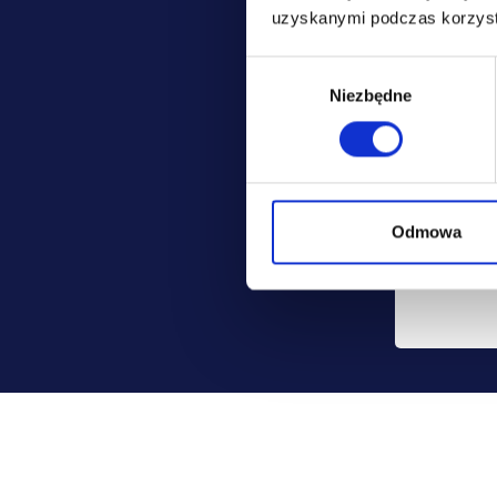
jest: Pol
uzyskanymi podczas korzysta
ubezpiecz
Wybór
Możesz co
Niezbędne
zgody
danych, mo
usunięcia.
Odmowa
Szczegóło