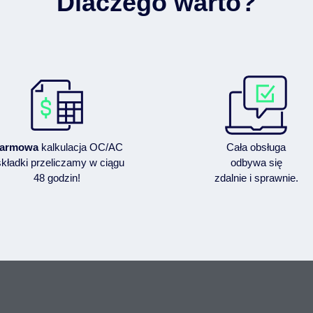
Dlaczego warto?
armowa
kalkulacja OC/AC
Cała obsługa
składki przeliczamy w ciągu
odbywa się
48 godzin!
zdalnie i sprawnie.