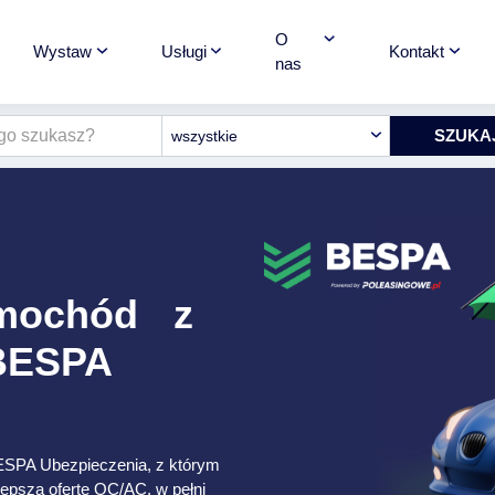
O
Wystaw
Usługi
Kontakt
nas
wszystkie
amochód z
 BESPA
ESPA Ubezpieczenia, z którym
lepszą ofertę OC/AC, w pełni