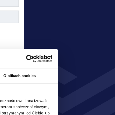
W
O plikach cookies
ołecznościowe i analizować
artnerom społecznościowym,
nia oraz 
 otrzymanymi od Ciebie lub
sobowych 