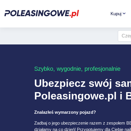
Kupuj
Szybko, wygodnie, profesjonalnie
Ubezpiecz swój s
Poleasingowe.pl i
Znalazłeś wymarzony pojazd?
Zadbaj o jego ubezpieczenie razem z zespołem B
działamy na co dzień! Przygotujemy dla Ciebie naj