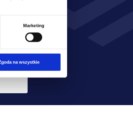
ch 
Marketing
 
Wyrażam zgodę na przetwarzanie moich danych osobowych przez Poleasingowe.pl sp. z o.o. w celu realizacji usługi, a w tym na przekazanie przez poleasingowe.pl sp. z o.o. wskazanych danych do partnerów: BESPA sp. z o.o. z siedzibą w Komornikach i Promesa Plus sp. z o.o. z siedzibą w Warszawie w celu przekazania mi informacji lub oferty ubezpieczenia pojazdu przesyłanej za pośrednictwem SMS oraz innych form komunikacji elektronicznej, na moje telekomunikacyjne urządzenia końcowe (np. komputer, smartfon, tablet itp.).
Zgoda na wszystkie