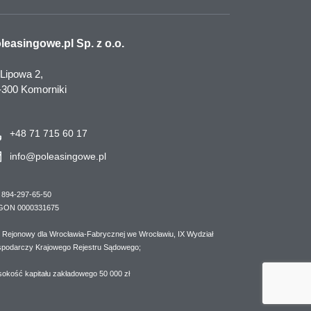
leasingowe.pl Sp. z o.o.
 Lipowa 2,
-300 Komorniki
+48 71 715 60 17
info@poleasingowe.pl
 894-297-65-50
GON 0000331675
 Rejonowy dla Wrocławia-Fabrycznej we Wrocławiu, IX Wydział
podarczy Krajowego Rejestru Sądowego;
okość kapitału zakładowego 50 000 zł