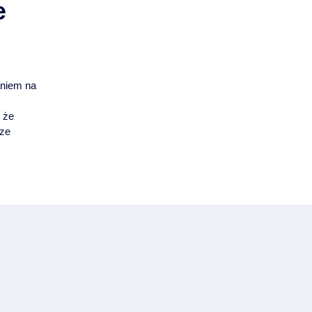
e
i
aniem na
 że
sze