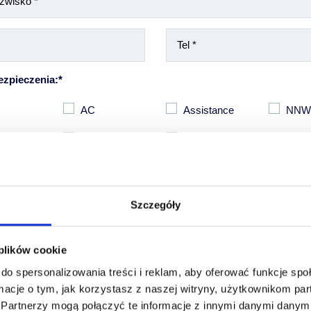
ezpieczenia:*
AC
Assistance
NN
 szyby
GAO
Inne
Szczegóły
 plików cookie
do spersonalizowania treści i reklam, aby oferować funkcje sp
macje o tym, jak korzystasz z naszej witryny, użytkownikom p
zez Ciebie danych osobowych jest dobrowolne, stanowi jednak warunek sporządze
.
Partnerzy mogą połączyć te informacje z innymi danymi danymi
ienia Ci oferty ubezpieczenia Twojego pojazdu. Administratorem Twoich danych o