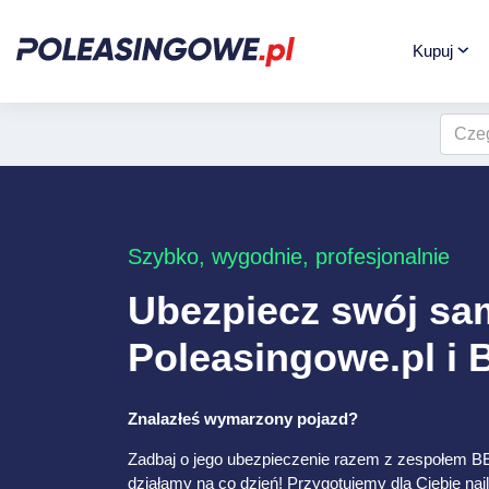
Kupuj
Szybko, wygodnie, profesjonalnie
Ubezpiecz swój s
Poleasingowe.pl i
Znalazłeś wymarzony pojazd?
Zadbaj o jego ubezpieczenie razem z zespołem B
działamy na co dzień! Przygotujemy dla Ciebie naj