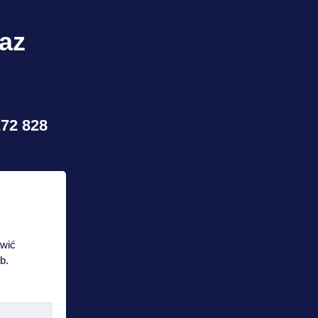
raz
272 828
awić
b.