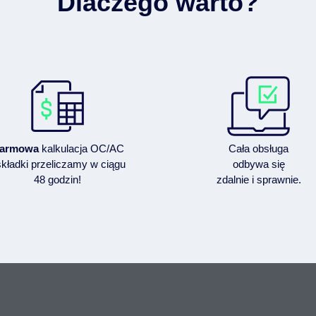
Dlaczego warto?
armowa
kalkulacja OC/AC
Cała obsługa
składki przeliczamy w ciągu
odbywa się
48 godzin!
zdalnie i sprawnie.