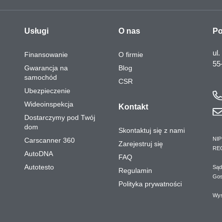
Usługi
O nas
Po
ul.
Finansowanie
O firmie
55
Gwarancja na
Blog
samochód
CSR
Ubezpieczenie
Wideoinspekcja
Kontakt
Dostarczymy pod Twój
dom
Skontaktuj się z nami
NIP
Carscanner 360
Zarejestruj się
RE
AutoDNA
FAQ
Autotesto
Sąd
Regulamin
Gos
Polityka prywatności
Wys