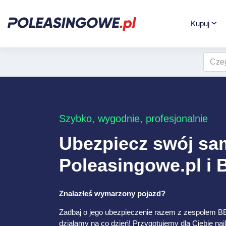
Kupuj
Szybko, wygodnie, profesjonalnie
Ubezpiecz swój s
Poleasingowe.pl i
Znalazłeś wymarzony pojazd?
Zadbaj o jego ubezpieczenie razem z zespołem B
działamy na co dzień! Przygotujemy dla Ciebie naj