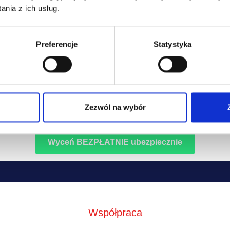
easingowe.pl sp. z o.o. Twoje dane będą przekazywane do naszych partnerów 
nia z ich usług.
eniowych w celu przygotowania Ci oferty ubezpieczenia.
fnąć wyrażaną zgodę w każdym momencie. Przysługuje Ci prawo dostępu do Twoi
Preferencje
Statystyka
żliwość ich poprawiania oraz żądania zaprzestania ich przetwarzania, a w tym ich
Zezwól na wybór
we zasady przetwarzania Twoich danych zostały opisane w
polityce prywatności
Współpraca