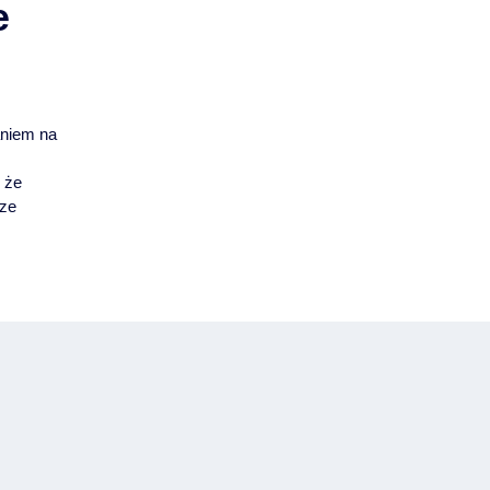
e
i
aniem na
 że
sze