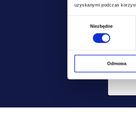
jest: Pol
uzyskanymi podczas korzysta
ubezpiecz
Wybór
Możesz co
Niezbędne
zgody
danych, mo
usunięcia.
Odmowa
Szczegóło