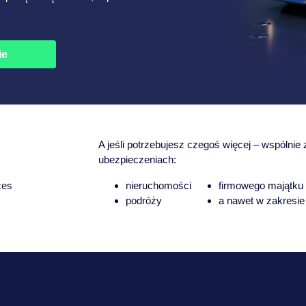
ie
A jeśli potrzebujesz czegoś więcej – wspólni
ubezpieczeniach:
ces
nieruchomości
firmowego majątku
podróży
a nawet w zakresi