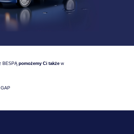
e z BESPĄ
pomożemy Ci także
w
e GAP