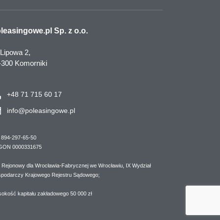
leasingowe.pl Sp. z o.o.
 Lipowa 2,
-300 Komorniki
+48 71 715 60 17
info@poleasingowe.pl
 894-297-65-50
GON 0000331675
 Rejonowy dla Wrocławia-Fabrycznej we Wrocławiu, IX Wydział
podarczy Krajowego Rejestru Sądowego;
okość kapitału zakładowego 50 000 zł