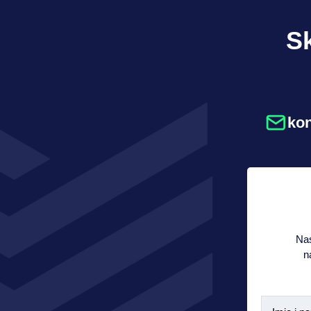
Sk
ko
Nas
n