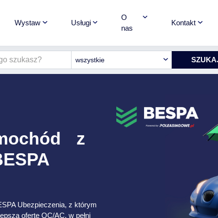
O
Wystaw
Usługi
Kontakt
nas
wszystkie
amochód z
 BESPA
ESPA Ubezpieczenia, z którym
lepszą ofertę OC/AC, w pełni