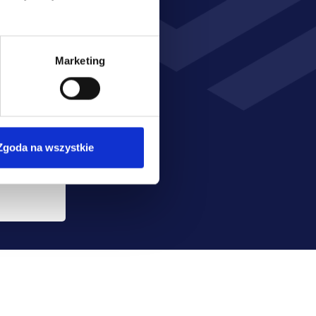
ch 
Marketing
 
Wyrażam zgodę na przetwarzanie moich danych osobowych przez Poleasingowe.pl sp. z o.o. w celu realizacji usługi, a w tym na przekazanie przez poleasingowe.pl sp. z o.o. wskazanych danych do partnerów: BESPA sp. z o.o. z siedzibą w Komornikach i Promesa Plus sp. z o.o. z siedzibą w Warszawie w celu przekazania mi informacji lub oferty ubezpieczenia pojazdu przesyłanej za pośrednictwem SMS oraz innych form komunikacji elektronicznej, na moje telekomunikacyjne urządzenia końcowe (np. komputer, smartfon, tablet itp.).
Zgoda na wszystkie