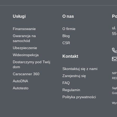
Usługi
O nas
Po
ul.
Finansowanie
O firmie
55
Gwarancja na
Blog
samochód
CSR
Ubezpieczenie
Wideoinspekcja
Kontakt
Dostarczymy pod Twój
dom
Skontaktuj się z nami
NIP
Carscanner 360
Zarejestruj się
RE
AutoDNA
FAQ
Autotesto
Sąd
Regulamin
Gos
Polityka prywatności
Wys