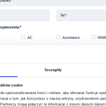
ezpieczenia:*
AC
Assistance
NN
 szyby
GAO
Inne
Szczegóły
 plików cookie
do spersonalizowania treści i reklam, aby oferować funkcje sp
macje o tym, jak korzystasz z naszej witryny, użytkownikom p
zez Ciebie danych osobowych jest dobrowolne, stanowi jednak warunek sporządze
.
Partnerzy mogą połączyć te informacje z innymi danymi danymi
ienia Ci oferty ubezpieczenia Twojego pojazdu. Administratorem Twoich danych o