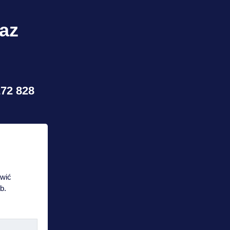
raz
272 828
awić
b.