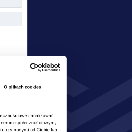
W
O plikach cookies
ołecznościowe i analizować
artnerom społecznościowym,
nia oraz 
 otrzymanymi od Ciebie lub
sobowych 