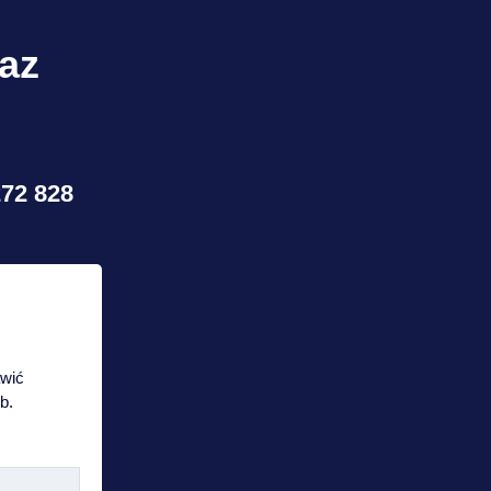
raz
272 828
awić
b.