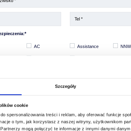
ezpieczenia:*
AC
Assistance
NN
 szyby
GAO
Inne
Szczegóły
 plików cookie
do spersonalizowania treści i reklam, aby oferować funkcje sp
macje o tym, jak korzystasz z naszej witryny, użytkownikom p
zez Ciebie danych osobowych jest dobrowolne, stanowi jednak warunek sporządze
.
Partnerzy mogą połączyć te informacje z innymi danymi danymi
ienia Ci oferty ubezpieczenia Twojego pojazdu. Administratorem Twoich danych o