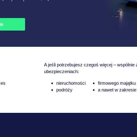
ie
A jeśli potrzebujesz czegoś więcej – wspólni
ubezpieczeniach:
ces
nieruchomości
firmowego majątku
podróży
a nawet w zakresi