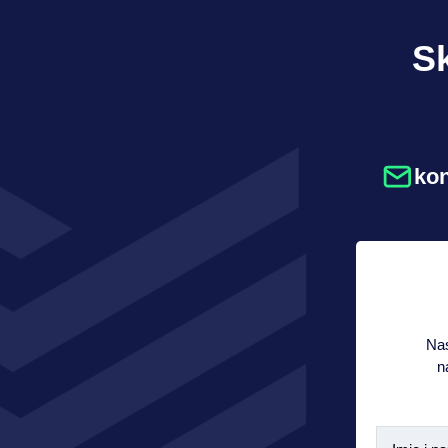
Sk
ko
Nas
n