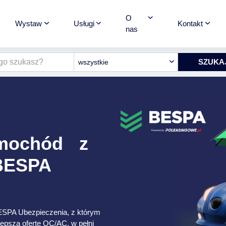
O
Wystaw
Usługi
Kontakt
nas
wszystkie
amochód z
 BESPA
ESPA Ubezpieczenia, z którym
lepszą ofertę OC/AC, w pełni