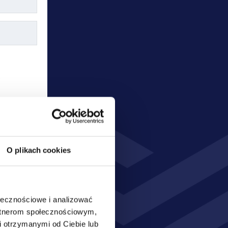
W
O plikach cookies
ołecznościowe i analizować
artnerom społecznościowym,
nia oraz 
 otrzymanymi od Ciebie lub
sobowych 