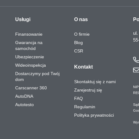
Usługi
O nas
Po
ul.
Finansowanie
O firmie
55
Gwarancja na
Blog
samochód
CSR
Ubezpieczenie
Wideoinspekcja
Kontakt
Dostarczymy pod Twój
dom
Skontaktuj się z nami
NIP
Carscanner 360
Zarejestruj się
RE
AutoDNA
FAQ
Autotesto
Sąd
Regulamin
Gos
Polityka prywatności
Wys