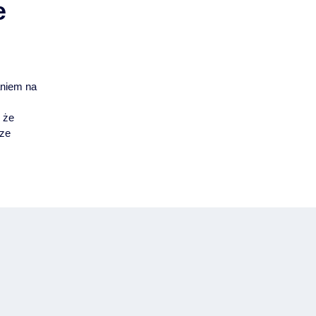
e
i
aniem na
 że
sze