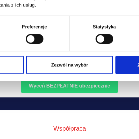
easingowe.pl sp. z o.o. Twoje dane będą przekazywane do naszych partnerów 
nia z ich usług.
eniowych w celu przygotowania Ci oferty ubezpieczenia.
fnąć wyrażaną zgodę w każdym momencie. Przysługuje Ci prawo dostępu do Twoi
Preferencje
Statystyka
żliwość ich poprawiania oraz żądania zaprzestania ich przetwarzania, a w tym ich
Zezwól na wybór
we zasady przetwarzania Twoich danych zostały opisane w
polityce prywatności
Współpraca