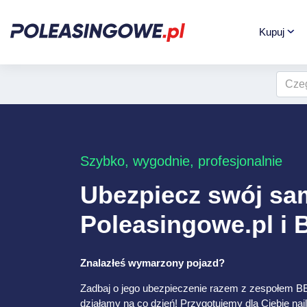
Kupuj
Szybko, wygodnie, profesjonalnie
Ubezpiecz swój s
Poleasingowe.pl i
Znalazłeś wymarzony pojazd?
Zadbaj o jego ubezpieczenie razem z zespołem B
działamy na co dzień! Przygotujemy dla Ciebie naj