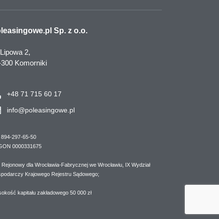
leasingowe.pl Sp. z o.o.
 Lipowa 2,
-300 Komorniki
+48 71 715 60 17
info@poleasingowe.pl
 894-297-65-50
GON 0000331675
 Rejonowy dla Wrocławia-Fabrycznej we Wrocławiu, IX Wydział
podarczy Krajowego Rejestru Sądowego;
okość kapitału zakładowego 50 000 zł