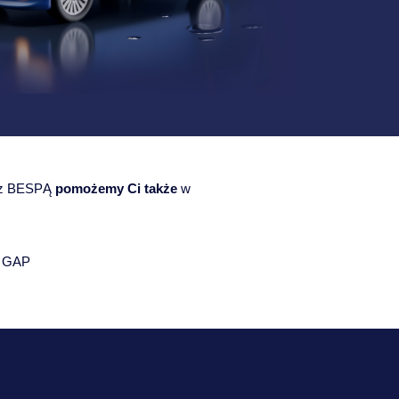
e z BESPĄ
pomożemy Ci także
w
e GAP