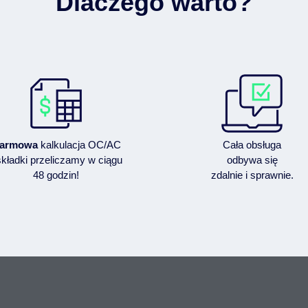
Dlaczego warto?
armowa
kalkulacja OC/AC
Cała obsługa
składki przeliczamy w ciągu
odbywa się
48 godzin!
zdalnie i sprawnie.