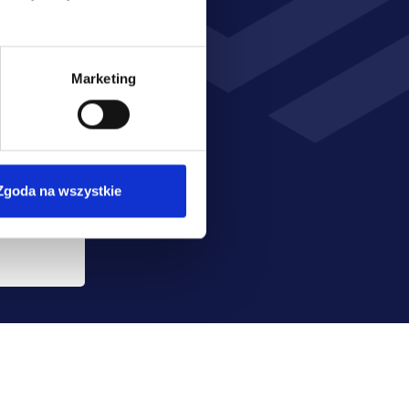
ch 
Marketing
 
Wyrażam zgodę na przetwarzanie moich danych osobowych przez Poleasingowe.pl sp. z o.o. w celu realizacji usługi, a w tym na przekazanie przez poleasingowe.pl sp. z o.o. wskazanych danych do partnerów: BESPA sp. z o.o. z siedzibą w Komornikach i Promesa Plus sp. z o.o. z siedzibą w Warszawie w celu przekazania mi informacji lub oferty ubezpieczenia pojazdu przesyłanej za pośrednictwem SMS oraz innych form komunikacji elektronicznej, na moje telekomunikacyjne urządzenia końcowe (np. komputer, smartfon, tablet itp.).
Zgoda na wszystkie