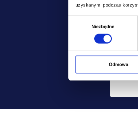
jest: Pol
uzyskanymi podczas korzysta
ubezpiecz
Wybór
Możesz co
Niezbędne
zgody
danych, mo
usunięcia.
Odmowa
Szczegóło