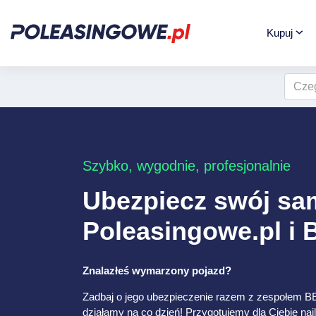
Kupuj
Szybko, wygodnie, profesjonalnie
Ubezpiecz swój s
Poleasingowe.pl i
Znalazłeś wymarzony pojazd?
Zadbaj o jego ubezpieczenie razem z zespołem B
działamy na co dzień! Przygotujemy dla Ciebie naj