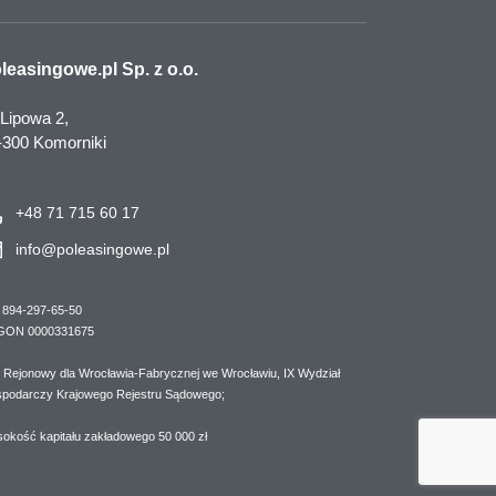
leasingowe.pl Sp. z o.o.
 Lipowa 2,
-300 Komorniki
+48 71 715 60 17
info@poleasingowe.pl
 894-297-65-50
GON 0000331675
 Rejonowy dla Wrocławia-Fabrycznej we Wrocławiu, IX Wydział
podarczy Krajowego Rejestru Sądowego;
okość kapitału zakładowego 50 000 zł