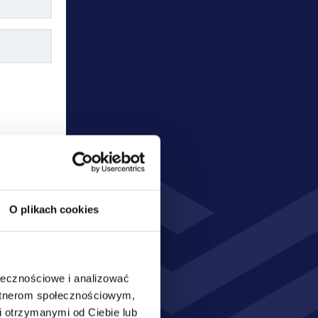
W
O plikach cookies
ołecznościowe i analizować
artnerom społecznościowym,
nia oraz 
 otrzymanymi od Ciebie lub
sobowych 