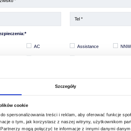
ezpieczenia:*
AC
Assistance
NN
 szyby
GAO
Inne
Szczegóły
 plików cookie
do spersonalizowania treści i reklam, aby oferować funkcje sp
macje o tym, jak korzystasz z naszej witryny, użytkownikom p
zez Ciebie danych osobowych jest dobrowolne, stanowi jednak warunek sporządze
.
Partnerzy mogą połączyć te informacje z innymi danymi danymi
ienia Ci oferty ubezpieczenia Twojego pojazdu. Administratorem Twoich danych o