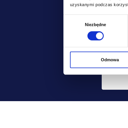
jest: Pol
uzyskanymi podczas korzysta
ubezpiecz
Wybór
Możesz co
Niezbędne
zgody
danych, mo
usunięcia.
Odmowa
Szczegóło