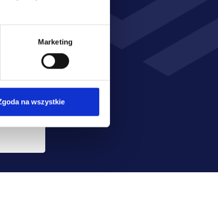
ch 
Marketing
 
Wyrażam zgodę na przetwarzanie moich danych osobowych przez Poleasingowe.pl sp. z o.o. w celu realizacji usługi, a w tym na przekazanie przez poleasingowe.pl sp. z o.o. wskazanych danych do partnerów: BESPA sp. z o.o. z siedzibą w Komornikach i Promesa Plus sp. z o.o. z siedzibą w Warszawie w celu przekazania mi informacji lub oferty ubezpieczenia pojazdu przesyłanej za pośrednictwem SMS oraz innych form komunikacji elektronicznej, na moje telekomunikacyjne urządzenia końcowe (np. komputer, smartfon, tablet itp.).
Zgoda na wszystkie