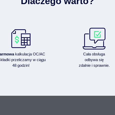
Dlaczego warto?
armowa
kalkulacja OC/AC
Cała obsługa
składki przeliczamy w ciągu
odbywa się
48 godzin!
zdalnie i sprawnie.