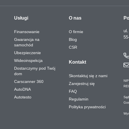
Usługi
O nas
Po
ul.
Finansowanie
O firmie
55
Gwarancja na
Blog
samochód
CSR
Ubezpieczenie
Wideoinspekcja
Kontakt
Dostarczymy pod Twój
dom
Skontaktuj się z nami
NIP
Carscanner 360
Zarejestruj się
RE
AutoDNA
FAQ
Autotesto
Sąd
Regulamin
Gos
Polityka prywatności
Wys