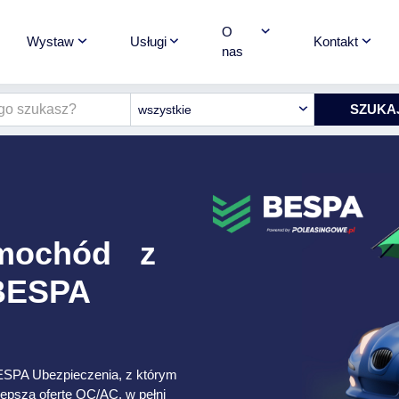
O
Wystaw
Usługi
Kontakt
nas
wszystkie
amochód z
 BESPA
ESPA Ubezpieczenia, z którym
lepszą ofertę OC/AC, w pełni