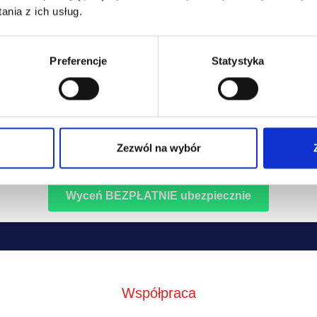
easingowe.pl sp. z o.o. Twoje dane będą przekazywane do naszych partnerów 
nia z ich usług.
eniowych w celu przygotowania Ci oferty ubezpieczenia.
fnąć wyrażaną zgodę w każdym momencie. Przysługuje Ci prawo dostępu do Twoi
Preferencje
Statystyka
żliwość ich poprawiania oraz żądania zaprzestania ich przetwarzania, a w tym ich
Zezwól na wybór
we zasady przetwarzania Twoich danych zostały opisane w
polityce prywatności
Współpraca