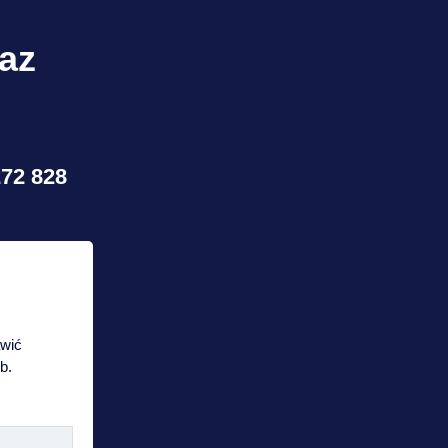
raz
272 828
awić
b.