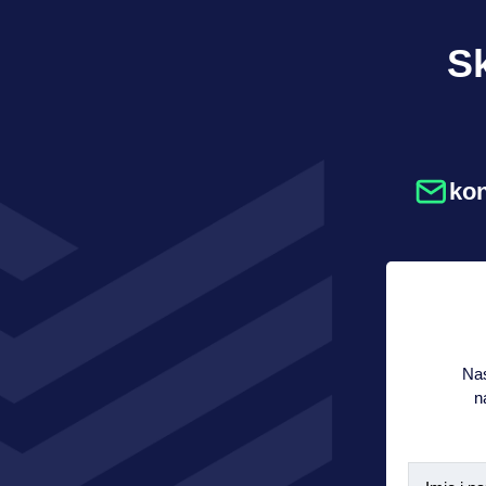
Sk
ko
Nas
n