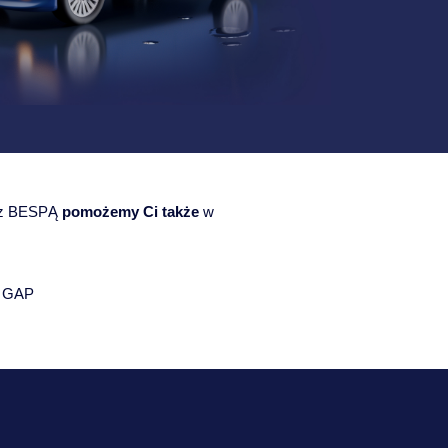
e z BESPĄ
pomożemy Ci także
w
e GAP