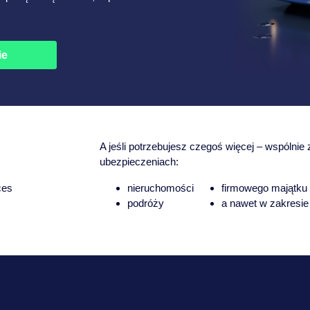
ie
A jeśli potrzebujesz czegoś więcej – wspólni
ubezpieczeniach:
ces
nieruchomości
firmowego majątku
podróży
a nawet w zakresi