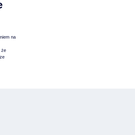
e
i
aniem na
 że
sze