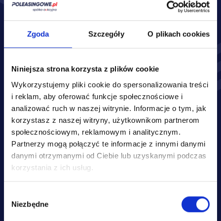
Zakres ubezpieczenia:*
OC
AC
Zgoda
Szczegóły
O plikach cookies
Assistance
NNW
Niniejsza strona korzysta z plików cookie
Auto szyby
GAO
Wykorzystujemy pliki cookie do spersonalizowania treści
Inne
i reklam, aby oferować funkcje społecznościowe i
analizować ruch w naszej witrynie.
Informacje o tym, jak
korzystasz z naszej witryny, użytkownikom partnerom
społecznościowym, reklamowym i analitycznym.
Partnerzy mogą połączyć te informacje z innymi danymi
danymi otrzymanymi od Ciebie lub uzyskanymi podczas
korzystania z ich usług.
Wybór
Podane przez Ciebie danych osobowych jest dobrowolne, stanowi 
Niezbędne
zgody
jednak warunek sporządzenia oraz przedstawienia Ci oferty 
ubezpieczenia Twojego pojazdu. Administratorem Twoich danych 