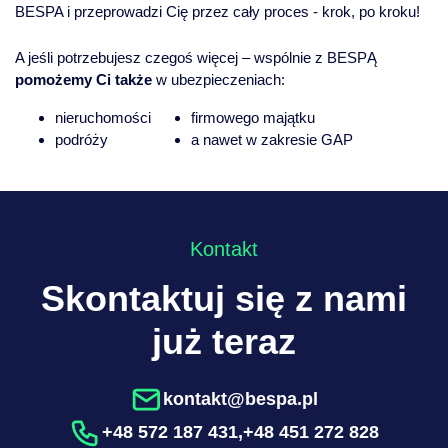
BESPA i przeprowadzi Cię przez cały proces - krok, po kroku!
A jeśli potrzebujesz czegoś więcej – wspólnie z BESPĄ
pomożemy Ci także
w ubezpieczeniach:
nieruchomości
firmowego majątku
podróży
a nawet w zakresie GAP
Kontakt
Skontaktuj się z nami
już teraz
kontakt@bespa.pl
+48 572 187 431
,
+48 451 272 828