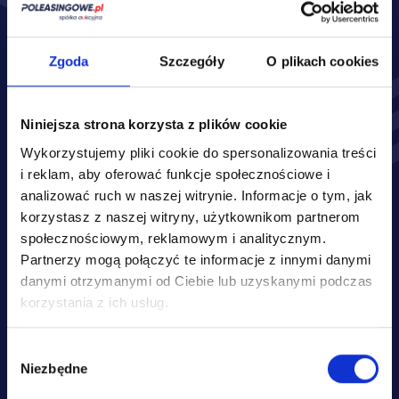
Zakres ubezpieczenia:*
OC
AC
Zgoda
Szczegóły
O plikach cookies
Assistance
NNW
Niniejsza strona korzysta z plików cookie
Auto szyby
GAO
Wykorzystujemy pliki cookie do spersonalizowania treści
Inne
i reklam, aby oferować funkcje społecznościowe i
analizować ruch w naszej witrynie.
Informacje o tym, jak
korzystasz z naszej witryny, użytkownikom partnerom
społecznościowym, reklamowym i analitycznym.
Partnerzy mogą połączyć te informacje z innymi danymi
danymi otrzymanymi od Ciebie lub uzyskanymi podczas
korzystania z ich usług.
Wybór
Podane przez Ciebie danych osobowych jest dobrowolne, stanowi 
Niezbędne
zgody
jednak warunek sporządzenia oraz przedstawienia Ci oferty 
ubezpieczenia Twojego pojazdu. Administratorem Twoich danych 