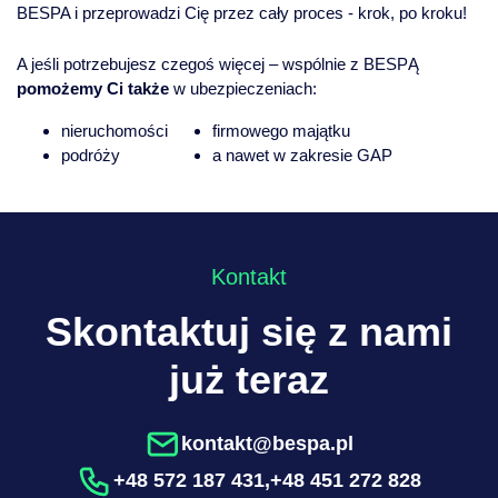
BESPA i przeprowadzi Cię przez cały proces - krok, po kroku!
A jeśli potrzebujesz czegoś więcej – wspólnie z BESPĄ
pomożemy Ci także
w ubezpieczeniach:
nieruchomości
firmowego majątku
podróży
a nawet w zakresie GAP
Kontakt
Skontaktuj się z nami
już teraz
kontakt@bespa.pl
+48 572 187 431
,
+48 451 272 828