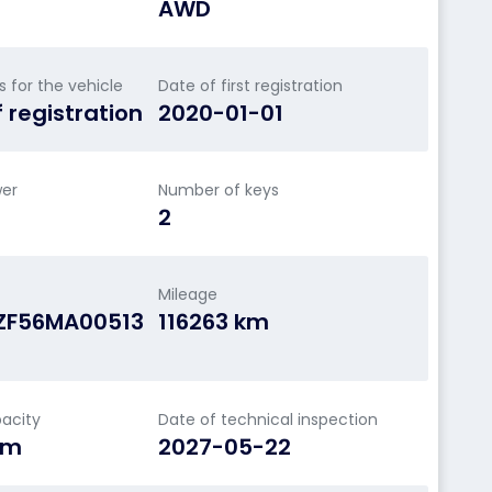
AWD
for the vehicle
Date of first registration
f registration
2020-01-01
wer
Number of keys
2
Mileage
ZF56MA00513
116263 km
acity
Date of technical inspection
cm
2027-05-22