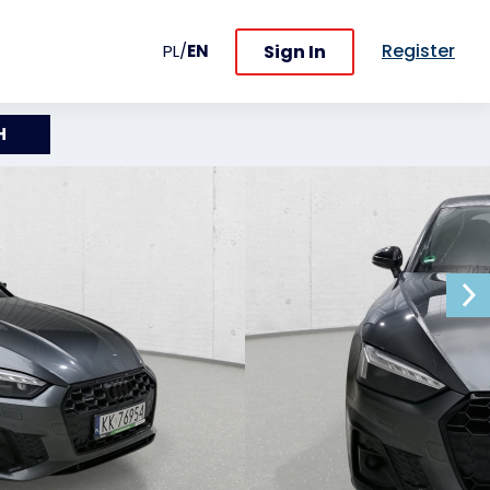
Register
Sign In
PL
/
EN