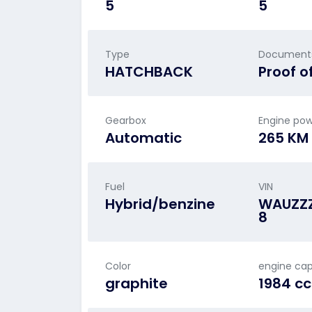
5
5
Type
Documents 
HATCHBACK
Proof o
Gearbox
Engine po
Automatic
265 KM
Fuel
VIN
Hybrid/benzine
WAUZZ
8
Color
engine cap
graphite
1984 c