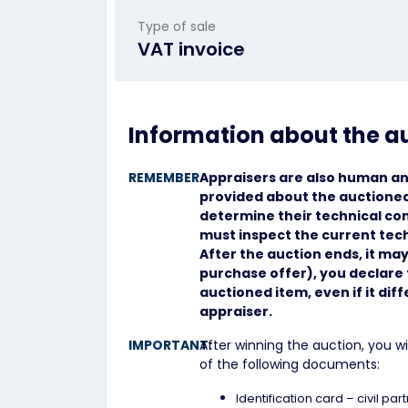
Type of sale
VAT invoice
Information about the a
REMEMBER
Appraisers are also human an
provided about the auctioned
determine their technical con
must inspect the current tech
After the auction ends, it may
purchase offer), you declare 
auctioned item, even if it dif
appraiser.
IMPORTANT:
After winning the auction, you w
of the following documents:
Identification card – civil par