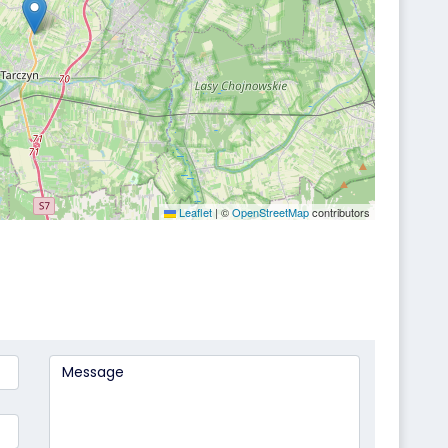
Leaflet
|
©
OpenStreetMap
contributors