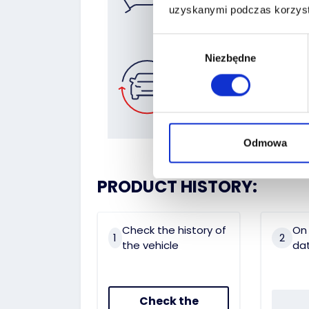
uzyskanymi podczas korzysta
Wybór
Niezbędne
zgody
Zostaw auto
w rozliczeniu
Odmowa
PRODUCT HISTORY:
Check the history of
On 
1
2
the vehicle
dat
Check the