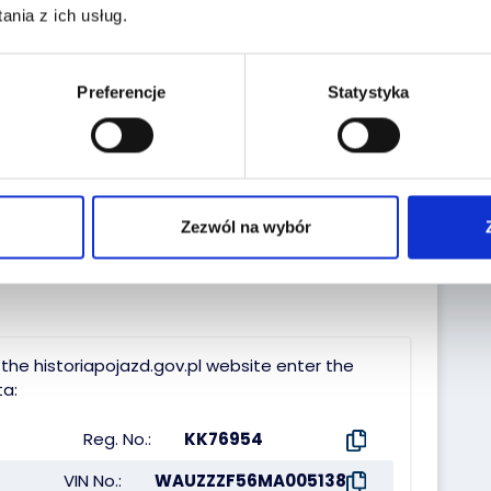
nia z ich usług.
Preferencje
Statystyka
Sprzedaj z
Zleć
nami
transport
swoją flotę
Zezwól na wybór
the historiapojazd.gov.pl website enter the
a:
Reg. No.:
KK76954
VIN No.:
WAUZZZF56MA005138