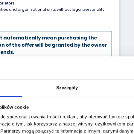
prietors
tities and organizational units without legal personality
ot automatically mean purchasing the
on of the offer will be granted by the owner
 ends.
Szczegóły
 plików cookie
do spersonalizowania treści i reklam, aby oferować funkcje sp
Wykup
Ubezpieczenie
macje o tym, jak korzystasz z naszej witryny, użytkownikom p
gwarancję
samochodu
.
Partnerzy mogą połączyć te informacje z innymi danymi danymi