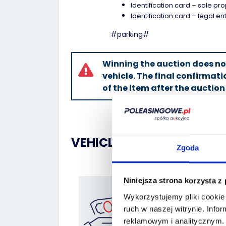
Identification card – sole pro
Identification card – legal en
#parking#
Winning the auction does n
vehicle. The final confirmati
of the item after the auction
VEHICLE EQUIPMENT:
Zgoda
Niniejsza strona korzysta z
Wykorzystujemy pliki cookie 
Znajdź
ruch w naszej witrynie.
Infor
finansowanie
reklamowym i analitycznym