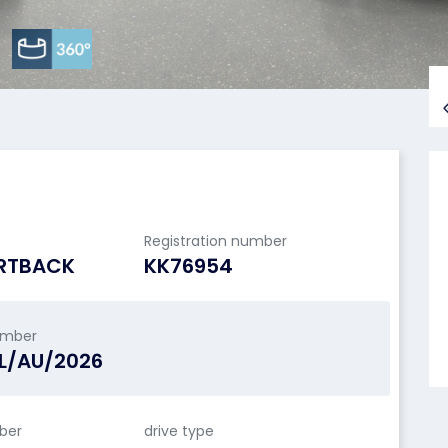
Registration number
RTBACK
KK76954
umber
L/AU/2026
ber
drive type