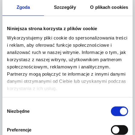
Leaflet
|
©
OpenStreetMap
contributors
Zgoda
Szczegóły
O plikach cookies
CONTACT FORM
Niniejsza strona korzysta z plików cookie
Wykorzystujemy pliki cookie do spersonalizowania treści
i reklam, aby oferować funkcje społecznościowe i
analizować ruch w naszej witrynie.
Informacje o tym, jak
korzystasz z naszej witryny, użytkownikom partnerom
społecznościowym, reklamowym i analitycznym.
Partnerzy mogą połączyć te informacje z innymi danymi
danymi otrzymanymi od Ciebie lub uzyskanymi podczas
korzystania z ich usług.
Wybór
Topic *
Niezbędne
zgody
Preferencje