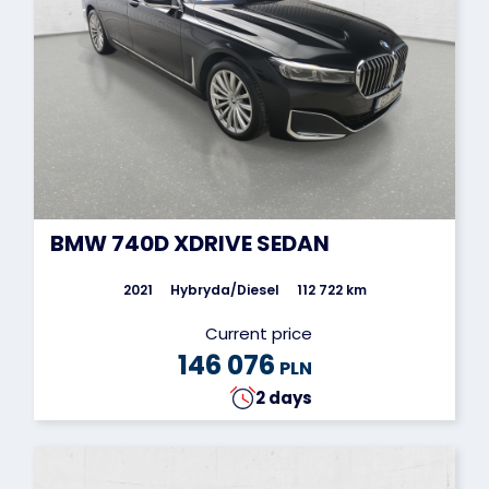
BMW 740D XDRIVE SEDAN
2021
Hybryda/Diesel
112 722 km
Current price
146 076
PLN
2 days