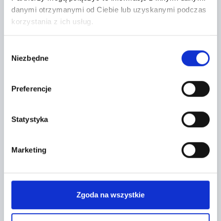
danymi otrzymanymi od Ciebie lub uzyskanymi podczas
korzystania z ich usług.
CONTACT FORM
Wybór
Niezbędne
zgody
Preferencje
Statystyka
Marketing
Topic *
Zgoda na wszystkie