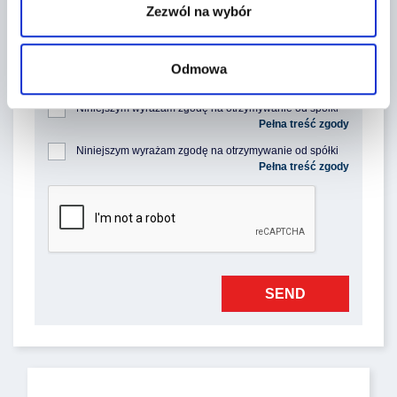
Zezwól na wybór
Niniejszym wyrażam zgodę na przetwarzania podanych 
Odmowa
przeze mnie danych osobowych przez Poleasingowe.pl 
Sp. z o.o. z siedzibą w Komornikach, przy ul. Lipowej 2, 
Niniejszym wyrażam zgodę na otrzymywanie od spółki 
55-300 Komorniki, w celu odpowiedzi na złożone przeze 
Poleasingowe.pl Sp. z o.o. z siedzibą w Komornikach, 
mnie pytania przesłane za pośrednictwem formularza 
przy ul. Lipowej 2, 55-300 Komorniki, informacji 
kontaktowego. Więcej informacji dotyczących 
Niniejszym wyrażam zgodę na otrzymywanie od spółki 
handlowej, w tym w zakresie ofert specjalnych i promocji 
przetwarzania Twoich danych osobowych możesz 
Poleasingowe.pl Sp. z o.o. z siedzibą w Komornikach, 
produktów, przesyłanej za pośrednictwem e-mail na 
znaleźć pod tym adresem: 
przy ul. Lipowej 2, 55-300 Komorniki, informacji 
moje telekomunikacyjne urządzenia końcowe (np. 
https://poleasingowe.pl/files/rodo/informacje_przetwarza
handlowej, w tym w zakresie ofert specjalnych i promocji 
komputer, smartfon, tablet itp.).
nie_danych_osobowych_f_kontakt.pdf Podanie przez 
produktów, przesyłanej za pośrednictwem SMS oraz 
Ciebie danych osobowych jest dobrowolne, stanowi 
innych form komunikacji elektronicznej, na moje 
jednak warunek udzielenia odpowiedzi na przesłane 
telekomunikacyjne urządzenia końcowe (np. komputer, 
pytanie. Administratorem Twoich danych osobowych jest 
smartfon, tablet itp.).
Poleasingowe.pl Sp. z o.o. Przysługuje Ci prawo 
dostępu do Twoich danych, możliwość ich poprawiania 
oraz uprawnienie do cofnięcia zgody na ich 
przetwarzanie. Więcej informacji dotyczących 
przetwarzania Twoich danych osobowych możesz 
znaleźć pod tym adresem: rodo@poleasingowe.pl