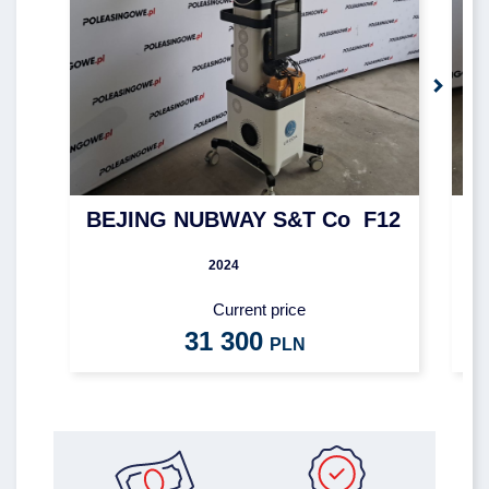
BEJING NUBWAY S&T Co F12
G
2024
Current price
31 300
PLN