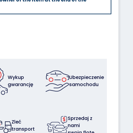
Wykup
Ubezpieczenie
gwarancję
samochodu
Sprzedaj z
Zleć
nami
transport
swoją flotę