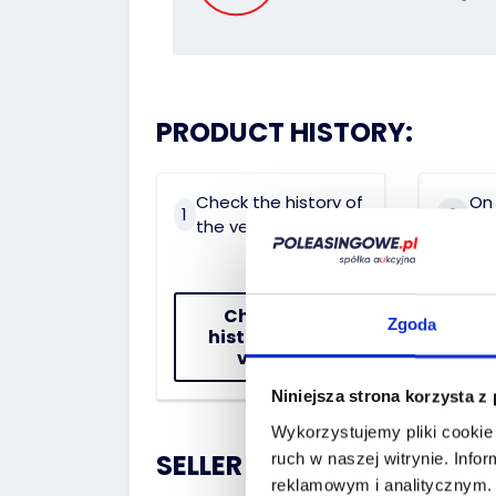
PRODUCT HISTORY:
Check the history of
On 
1
2
the vehicle
dat
Check the
Zgoda
history of the
vehicle
Niniejsza strona korzysta z
Wykorzystujemy pliki cookie 
SELLER :
ruch w naszej witrynie.
Infor
reklamowym i analitycznym