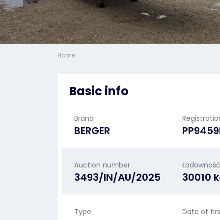
Home:
Basic info
Brand
Registrati
BERGER
PP9459
Auction number
Ładownoś
3493/IN/AU/2025
30010 
Type
Date of fir