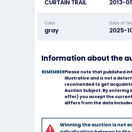
CURTAIN TRAIL
2013-0
Color
Date of te
gray
2025-1
Information about the a
REMEMBER
Please note that published in
illustrative and is not a deter
recomended to get acquainted
Auction Subject. By entering 
offer) you accept the current 
differs from the data include
Winning the auction is not eq
adjudication belongs to the 