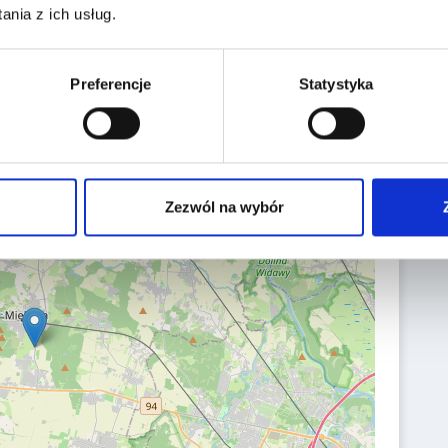
nia z ich usług.
Miękinia,
Aukcyjna 1
Preferencje
Statystyka
Zezwól na wybór