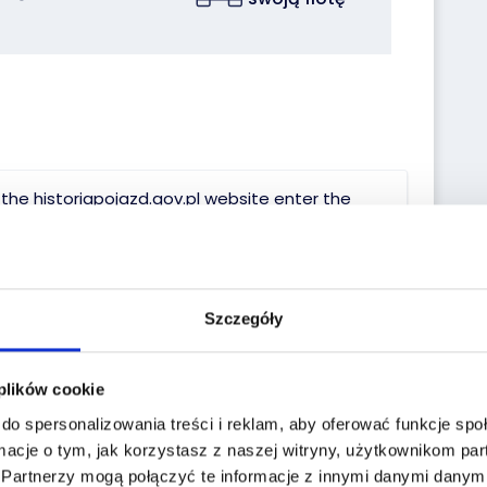
the historiapojazd.gov.pl website enter the
a:
Reg. No.:
PP9459P
VIN No.:
VA9USLAKTDFZT0190
Szczegóły
Date of first reg.:
27.05.2013
 plików cookie
do spersonalizowania treści i reklam, aby oferować funkcje sp
Localization:
macje o tym, jak korzystasz z naszej witryny, użytkownikom p
.
Partnerzy mogą połączyć te informacje z innymi danymi danymi