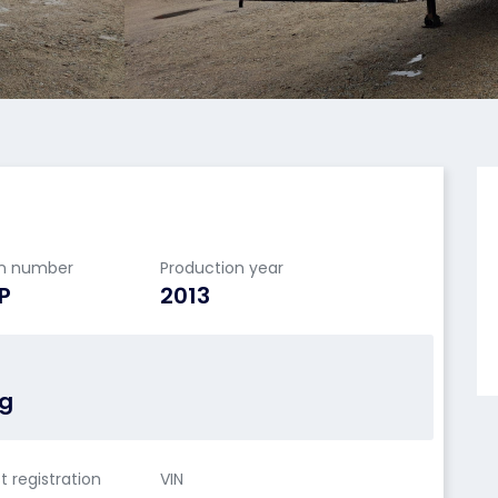
on number
Production year
P
2013
ć
kg
st registration
VIN