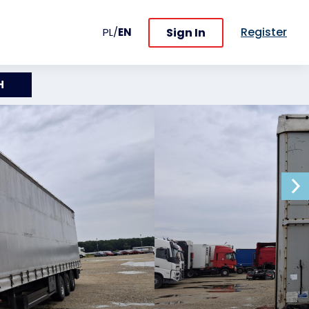
Register
Sign In
PL
/
EN