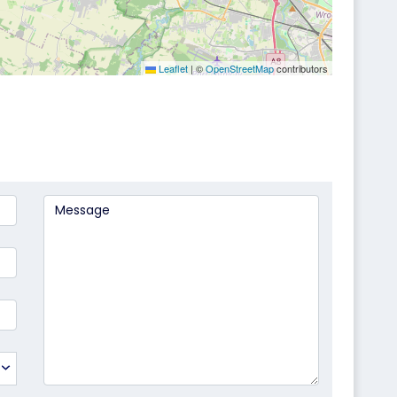
Leaflet
|
©
OpenStreetMap
contributors