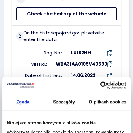
Check the history of the vehicle
On the historiapojazd.gov.pl website
2
enter the data:
Reg. No.:
LU182NH
VIN No.:
WBA31AA0105V49639
Date of first reg.:
14.06.2022
SELLER :
Zgoda
Szczegóły
O plikach cookies
Erste Leasing
Niniejsza strona korzysta z plików cookie
Wykorzystujemy pliki cookie do spersonalizowania treści