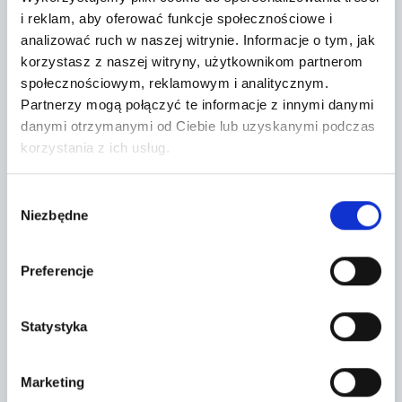
i reklam, aby oferować funkcje społecznościowe i
analizować ruch w naszej witrynie.
Informacje o tym, jak
korzystasz z naszej witryny, użytkownikom partnerom
społecznościowym, reklamowym i analitycznym.
Seller`s terms and conditions
Partnerzy mogą połączyć te informacje z innymi danymi
danymi otrzymanymi od Ciebie lub uzyskanymi podczas
korzystania z ich usług.
Localization:
Wybór
Niezbędne
zgody
Tarczyn,
Żytnia 2
Preferencje
+
−
Statystyka
Marketing