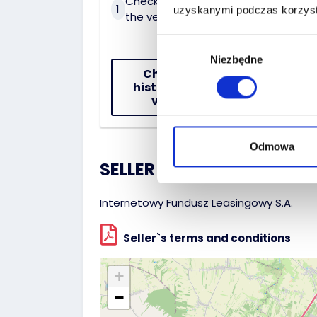
Check the history of
On 
1
2
uzyskanymi podczas korzysta
the vehicle
dat
Wybór
Niezbędne
zgody
Check the
history of the
vehicle
Odmowa
SELLER :
Internetowy Fundusz Leasingowy S.A.
Seller`s terms and conditions
+
−