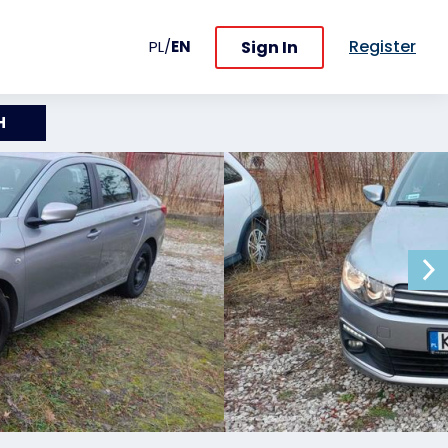
Register
Sign In
PL
/
EN