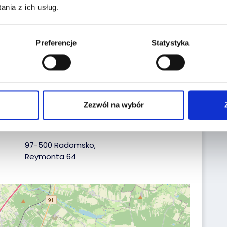
the historiapojazd.gov.pl website enter the
nia z ich usług.
a:
Reg. No.:
KR4EN33
Preferencje
Statystyka
VIN No.:
VF7DDNFP6JJ690713
Date of first reg.:
06.07.2018
Zezwól na wybór
Localization:
97-500 Radomsko,
Reymonta 64