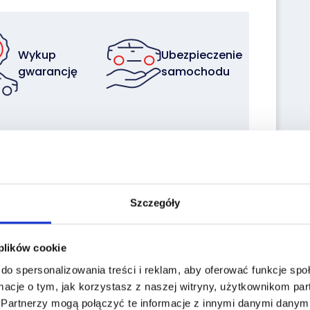
Wykup
Ubezpieczenie
gwarancję
samochodu
Sprzedaj z
Zleć
nami
transport
swoją flotę
Szczegóły
 plików cookie
do spersonalizowania treści i reklam, aby oferować funkcje sp
macje o tym, jak korzystasz z naszej witryny, użytkownikom p
.
Partnerzy mogą połączyć te informacje z innymi danymi danymi