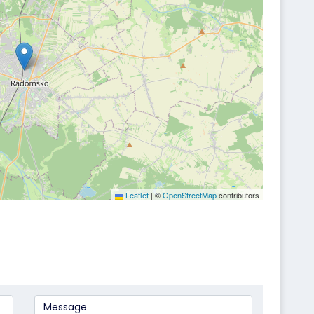
Leaflet
|
©
OpenStreetMap
contributors