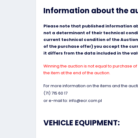
Information about the a
Please note that published information abo
not a determinant of their technical cond
current technical condition of the Auction
of the purchase offer) you accept the curre
it differs from the data included in the v
Winning the auction is not equal to purchase of 
the item at the end of the auction.
For more information on the items and the aucti
(71) 715 60 17
or e-mail to: info@ecr.com.pl
VEHICLE EQUIPMENT: