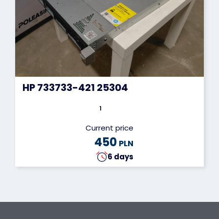
HP 733733-421 25304
1
Current price
450
PLN
6 days