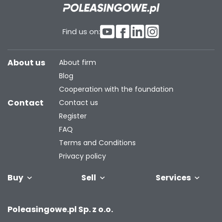
Find us on:
About us
About firm
Blog
Cooperation with the foundation
Contact
Contact us
Register
FAQ
Terms and Conditions
Privacy policy
Buy
Sell
Services
Vehicles
Trailers
We will buy
Bus
Leave the car
Financing
Industrial
C
Poleasingowe.pl Sp. z o.o.
your fleet
in the
machiner
settlement