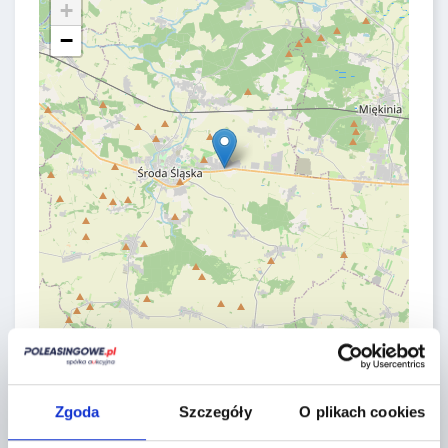
+
−
Leaflet
|
©
OpenStreetMap
contributors
CONTACT FORM
Zgoda
Szczegóły
O plikach cookies