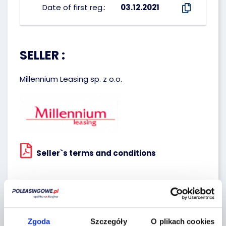
Date of first reg.:
03.12.2021
SELLER :
Millennium Leasing sp. z o.o.
Seller`s terms and conditions
Localization:
Tarczyn,
Zgoda
Szczegóły
O plikach cookies