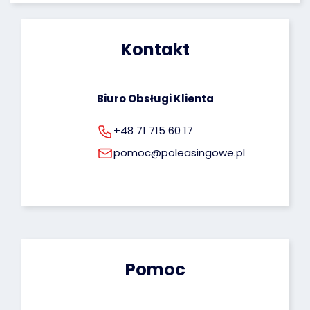
zgody na ich przetwarzanie. Więcej informacji 
dotyczących przetwarzania Twoich danych 
osobowych możesz znaleźć pod tym adresem: 
Kontakt
rodo@poleasingowe.pl
Biuro Obsługi Klienta
+48 71 715 60 17
pomoc@poleasingowe.pl
Pomoc