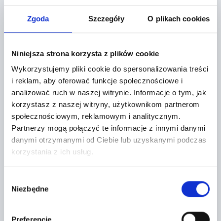
Localization:
Zgoda
Szczegóły
O plikach cookies
Tarczyn,
Żytnia 2
Niniejsza strona korzysta z plików cookie
Wykorzystujemy pliki cookie do spersonalizowania treści
+
i reklam, aby oferować funkcje społecznościowe i
−
analizować ruch w naszej witrynie.
Informacje o tym, jak
korzystasz z naszej witryny, użytkownikom partnerom
społecznościowym, reklamowym i analitycznym.
Partnerzy mogą połączyć te informacje z innymi danymi
danymi otrzymanymi od Ciebie lub uzyskanymi podczas
korzystania z ich usług.
Wybór
Niezbędne
zgody
Preferencje