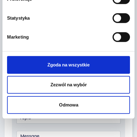
Leaflet
|
©
OpenStreetMap
contributors
Statystyka
CONTACT FORM
Marketing
Zgoda na wszystkie
Zezwól na wybór
Odmowa
Topic *