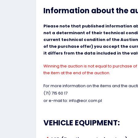
Information about the a
Please note that published information abo
not a determinant of their technical cond
current technical condition of the Auction
of the purchase offer) you accept the curre
it differs from the data included in the v
Winning the auction is not equal to purchase of 
the item at the end of the auction.
For more information on the items and the aucti
(71) 715 60 17
or e-mail to: info@ecr.com.pl
VEHICLE EQUIPMENT: