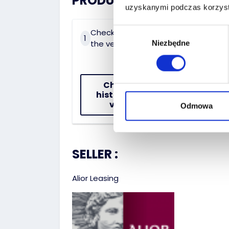
PRODUCT HISTORY:
uzyskanymi podczas korzysta
Wybór
Check the history of
On 
1
2
the vehicle
dat
Niezbędne
zgody
Check the
history of the
vehicle
Odmowa
SELLER :
Alior Leasing