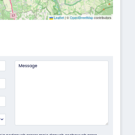
Leaflet
|
©
OpenStreetMap
contributors