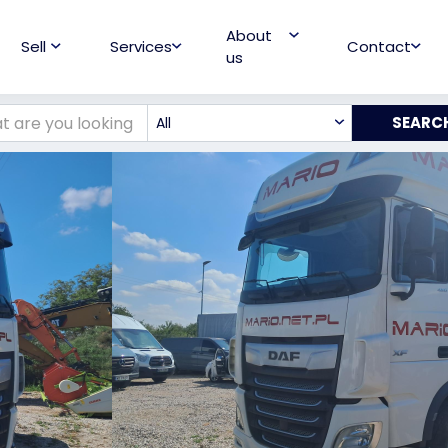
About
Sell
Services
Contact
us
All