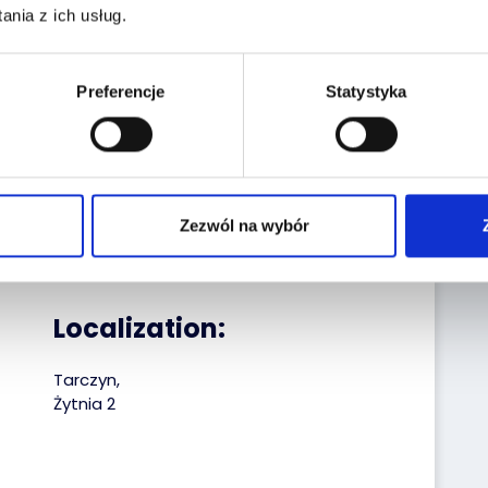
nia z ich usług.
the historiapojazd.gov.pl website enter the
a:
Preferencje
Statystyka
Reg. No.:
WGM5163H
VIN No.:
XLRTEH4300G227206
Date of first reg.:
02.10.2018
Zezwól na wybór
Localization:
Tarczyn,
Żytnia 2