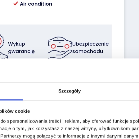
Air condition
Wykup
Ubezpieczenie
gwarancję
samochodu
Sprzedaj z
Zleć
Szczegóły
nami
transport
swoją flotę
 plików cookie
do spersonalizowania treści i reklam, aby oferować funkcje sp
macje o tym, jak korzystasz z naszej witryny, użytkownikom p
.
Partnerzy mogą połączyć te informacje z innymi danymi danymi