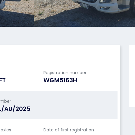
Registration number
FT
WGM5163H
umber
L/AU/2025
axles
Date of first registration