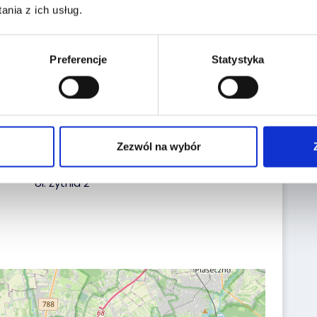
nia z ich usług.
Reg. No.:
PY91668
VIN No.:
XLRTEH4300G351600
Preferencje
Statystyka
Date of first reg.:
29.04.2021
Localization:
Zezwól na wybór
Tarczyn,
Ul. Żytnia 2