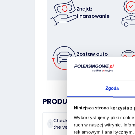
Znajdź
finansowanie
Zostaw auto
w rozliczeniu
Zgoda
PRODUCT HISTORY:
Niniejsza strona korzysta z
Wykorzystujemy pliki cookie 
Check the history of
On 
1
2
ruch w naszej witrynie.
Infor
the vehicle
dat
reklamowym i analitycznym