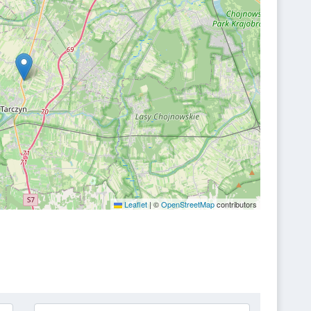
Leaflet
|
©
OpenStreetMap
contributors