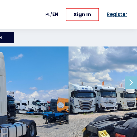
Register
Sign In
PL
/
EN