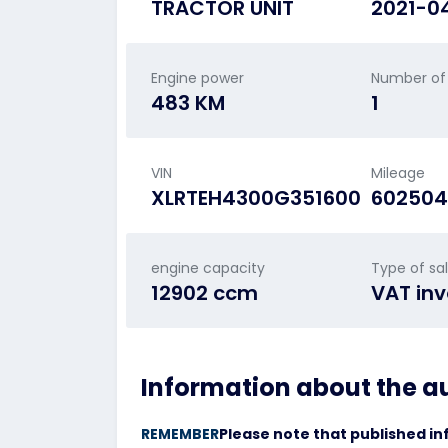
TRACTOR UNIT
2021-0
Engine power
Number of
483 KM
1
VIN
Mileage
XLRTEH4300G351600
602504
engine capacity
Type of sa
12902 ccm
VAT inv
Information about the a
REMEMBER
Please note that published in