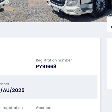
Registration number
PY91668
umber
N/AU/2025
st registration
Gearbox