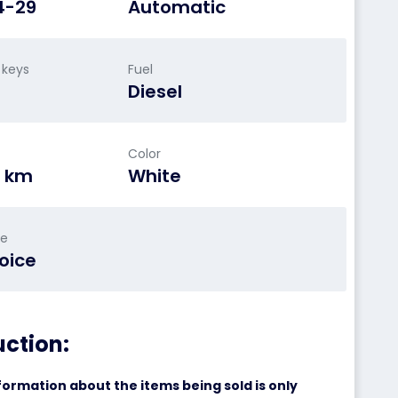
4-29
Automatic
 keys
Fuel
Diesel
Color
 km
White
le
oice
uction:
formation about the items being sold is only