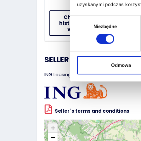
uzyskanymi podczas korzysta
Check the
Wybór
history of the
Niezbędne
zgody
vehicle
SELLER :
Odmowa
ING Leasing Sp. z o.o.
Seller`s terms and conditions
+
−