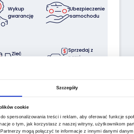
Wykup
Ubezpieczenie
gwarancję
samochodu
Sprzedaj z
Zleć
nami
transport
swoją flotę
Szczegóły
 plików cookie
do spersonalizowania treści i reklam, aby oferować funkcje sp
the historiapojazd.gov.pl website enter the
macje o tym, jak korzystasz z naszej witryny, użytkownikom p
a:
.
Partnerzy mogą połączyć te informacje z innymi danymi danymi