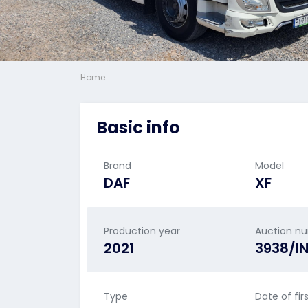
Home:
Basic info
Brand
Model
DAF
XF
Production year
Auction n
2021
3938/I
Type
Date of fir