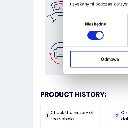
uzyskanymi podczas korzysta
Znajdź
finansowanie
Wybór
Niezbędne
zgody
Zostaw auto
w rozliczeniu
Odmowa
PRODUCT HISTORY:
Check the history of
On 
1
2
the vehicle
dat