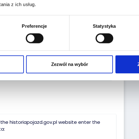
nia z ich usług.
Wykup
Ubezpieczenie
gwarancję
samochodu
Preferencje
Statystyka
Sprzedaj z
Zleć
nami
transport
swoją flotę
Zezwól na wybór
the historiapojazd.gov.pl website enter the
a: