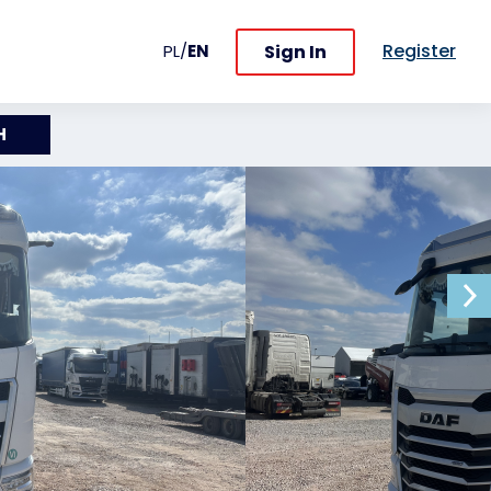
Register
Sign In
PL
/
EN