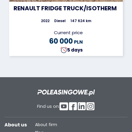
RENAULT FRIDGE TRUCK/ISOTHERM
2022
Diesel
147 624 km
Current price
60 000
PLN
5 days
Find us on:
About us
About firm