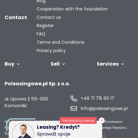
Blog
Cooperation with the foundation
Contact
Contact us
Register
FAQ
Terms and Conditions
Privacy policy
Buy
Sell
Services
Vehicles
Trailers
We will buy
Bus
Leave the car
Financing
Industrial
C
Poleasingowe.pl Sp. z o.o.
your fleet
in the
machiner
settlement
+48 71 715 60 17
ul. Lipowa 2
55-300
Komorniki
info@poleasingowe.pl
Nie pokazuj więcej
NIP 894-297-65-50
REGON 021014968
Sąd Rejonowy dla Wrocławia-
Leasing? Kredyt?
Fabrycznej we Wrocławiu, IX Wydział Gospodarczy Krajowego Rejestru
Sprawdź opcje
Sądowego;
Wysokość kapitału zakładowego 50 000 zł