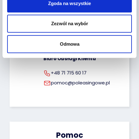
Poleasingowe.pl Sp. z o.o. Przysługuje Ci prawo 
Zgoda na wszystkie
dostępu do Twoich danych, możliwość ich 
poprawiania oraz uprawnienie do cofnięcia 
zgody na ich przetwarzanie. Więcej informacji 
dotyczących przetwarzania Twoich danych 
Zezwól na wybór
osobowych możesz znaleźć pod tym adresem: 
Kontakt
rodo@poleasingowe.pl
Odmowa
Biuro Obsługi Klienta
+48 71 715 60 17
pomoc@poleasingowe.pl
Pomoc