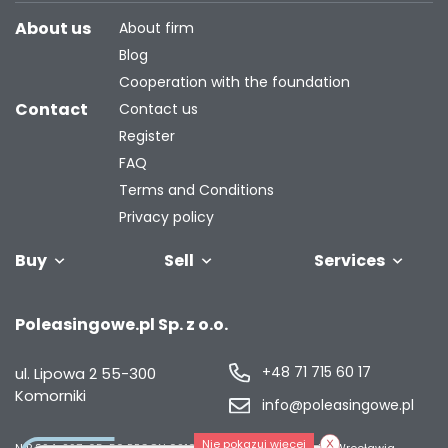
About us
About firm
Blog
Cooperation with the foundation
Contact
Contact us
Register
FAQ
Terms and Conditions
Privacy policy
Buy
Sell
Services
Vehicles
Trailers
We will buy
Bus
Leave the car
Financing
Industrial
C
Poleasingowe.pl Sp. z o.o.
your fleet
in the
machiner
settlement
+48 71 715 60 17
ul. Lipowa 2
55-300
Komorniki
info@poleasingowe.pl
Nie pokazuj więcej
NIP 894-297-65-50
REGON 021014968
Sąd Rejonowy dla Wrocławia-