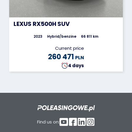
LEXUS RX500H SUV
2023
Hybrid/benzine
66 811 km
Current price
260 471
PLN
4 days
Find us on: