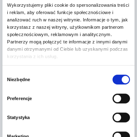
Wykorzystujemy pliki cookie do spersonalizowania treści
i reklam, aby oferować funkcje społecznościowe i
analizować ruch w naszej witrynie.
Informacje o tym, jak
korzystasz z naszej witryny, użytkownikom partnerom
społecznościowym, reklamowym i analitycznym.
Partnerzy mogą połączyć te informacje z innymi danymi
Topic *
danymi otrzymanymi od Ciebie lub uzyskanymi podczas
korzystania z ich usług.
Wybór
Niezbędne
zgody
Preferencje
Niniejszym wyrażam zgodę na przetwarzania 
podanych przeze mnie danych osobowych przez 
Poleasingowe.pl Sp. z o.o. z siedzibą w 
Statystyka
Niniejszym wyrażam zgodę na otrzymywanie od 
Komornikach, przy ul. Lipowej 2, 55-300 Komorniki, 
spółki Poleasingowe.pl Sp. z o.o. z siedzibą w 
w celu odpowiedzi na złożone przeze mnie pytania 
Komornikach, przy ul. Lipowej 2, 55-300 Komorniki, 
przesłane za pośrednictwem formularza 
Niniejszym wyrażam zgodę na otrzymywanie od 
informacji handlowej, w tym w zakresie ofert 
kontaktowego. Więcej informacji dotyczących 
Marketing