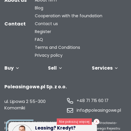
About us
About firm
Blog
Cooperation with the foundation
Contact
Contact us
Register
FAQ
Terms and Conditions
Privacy policy
Buy
Sell
Services
Vehicles
Trailers
We will buy
Bus
Leave the car
Financing
Industrial
C
Poleasingowe.pl Sp. z o.o.
your fleet
in the
machiner
settlement
+48 71 715 60 17
ul. Lipowa 2
55-300
Komorniki
info@poleasingowe.pl
Nie pokazuj więcej
NIP 894-297-65-50
REGON 021014968
Sąd Rejonowy dla Wrocławia-
Leasing? Kredyt?
Fabrycznej we Wrocławiu, IX Wydział Gospodarczy Krajowego Rejestru