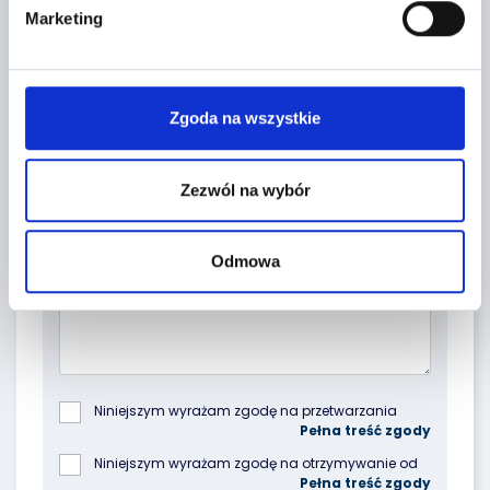
Marketing
Zgoda na wszystkie
Zezwól na wybór
Topic *
Odmowa
Niniejszym wyrażam zgodę na przetwarzania 
podanych przeze mnie danych osobowych przez 
Poleasingowe.pl Sp. z o.o. z siedzibą w 
Niniejszym wyrażam zgodę na otrzymywanie od 
Komornikach, przy ul. Lipowej 2, 55-300 Komorniki, 
spółki Poleasingowe.pl Sp. z o.o. z siedzibą w 
w celu odpowiedzi na złożone przeze mnie pytania 