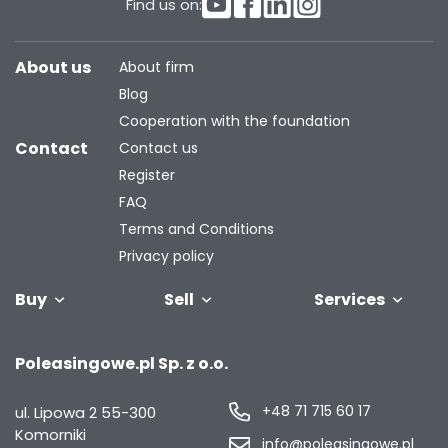
Find us on:
About us
About firm
Blog
Cooperation with the foundation
Contact
Contact us
Register
FAQ
Terms and Conditions
Privacy policy
Buy
Sell
Services
Vehicles
Trailers
We will buy
Bus
Leave the car
Financing
Industrial
C
Poleasingowe.pl Sp. z o.o.
your fleet
in the
machiner
settlement
+48 71 715 60 17
ul. Lipowa 2
55-300
Komorniki
info@poleasingowe.pl