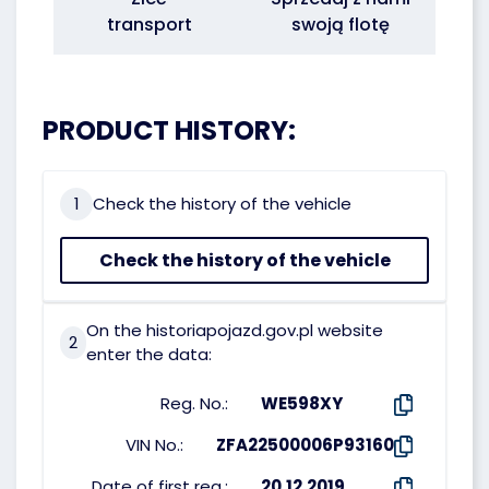
transport
swoją flotę
PRODUCT HISTORY:
1
Check the history of the vehicle
Check the history of the vehicle
On the historiapojazd.gov.pl website
2
enter the data:
Reg. No.:
WE598XY
VIN No.:
ZFA22500006P93160
Date of first reg.:
20.12.2019