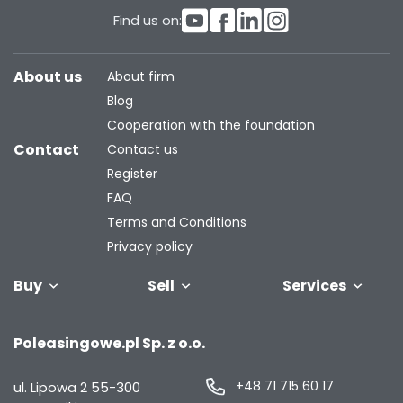
Find us on:
About us
About firm
Blog
Cooperation with the foundation
Contact
Contact us
Register
FAQ
Terms and Conditions
Privacy policy
Buy
Sell
Services
Vehicles
Trailers
We will buy
Bus
Leave the car
Financing
Industrial
C
Poleasingowe.pl Sp. z o.o.
your fleet
in the
machiner
settlement
+48 71 715 60 17
ul. Lipowa 2
55-300