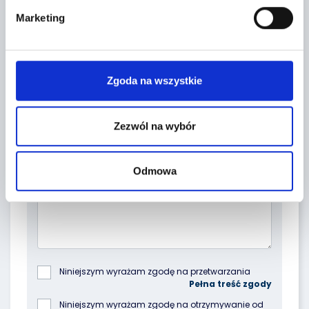
Marketing
Zgoda na wszystkie
Zezwól na wybór
Topic *
Odmowa
Niniejszym wyrażam zgodę na przetwarzania 
podanych przeze mnie danych osobowych przez 
Poleasingowe.pl Sp. z o.o. z siedzibą w 
Niniejszym wyrażam zgodę na otrzymywanie od 
Komornikach, przy ul. Lipowej 2, 55-300 Komorniki, 