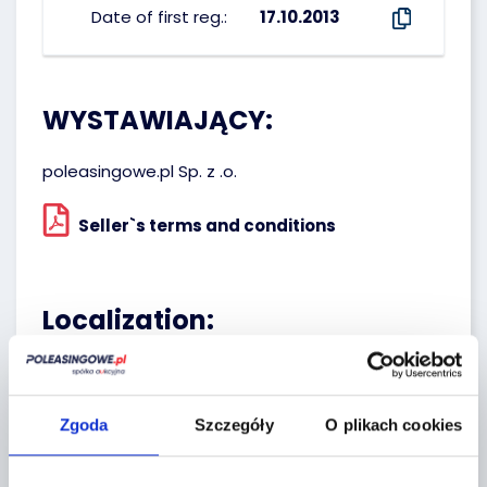
Date of first reg.:
17.10.2013
WYSTAWIAJĄCY:
poleasingowe.pl Sp. z .o.
Seller`s terms and conditions
Localization:
83-200 Starogard Gdański,
Pelplińska 24
Zgoda
Szczegóły
O plikach cookies
+
−