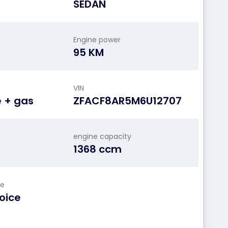
SEDAN
Engine power
95 KM
VIN
e + gas
ZFACF8AR5M6U12707
engine capacity
1368 ccm
le
oice