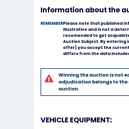
Information about the a
REMEMBER
Please note that published in
illustrative and is not a deter
recomended to get acquainted
Auction Subject. By entering 
offer) you accept the current 
differs from the data include
Winning the auction is not eq
adjudication belongs to the 
auction.
VEHICLE EQUIPMENT: