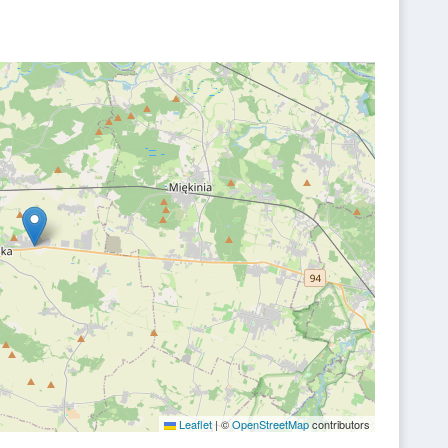
Leaflet
|
©
OpenStreetMap
contributors