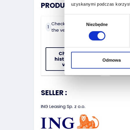
PRODUCT HISTORY:
uzyskanymi podczas korzysta
Wybór
Check the history of
On 
Niezbędne
zgody
1
2
the vehicle
dat
Check the
history of the
Odmowa
vehicle
SELLER :
ING Leasing Sp. z o.o.