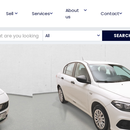
About
Sell
Services
Contact
us
All