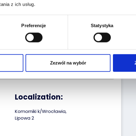
nia z ich usług.
the historiapojazd.gov.pl website enter the
Preferencje
Statystyka
a:
Reg. No.:
DW2PJ60
VIN No.:
ZFACF8AR5M6U12707
Zezwól na wybór
Date of first reg.:
23.09.2021
Localization:
Komorniki k/Wrocławia,
Lipowa 2