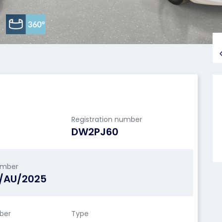
Registration number
DW2PJ60
umber
N/AU/2025
ber
Type