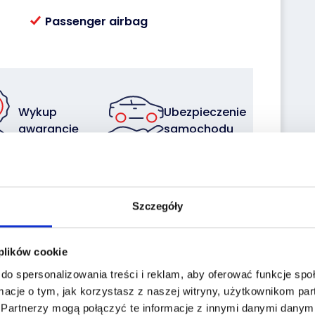
Passenger airbag
Wykup
Ubezpieczenie
gwarancję
samochodu
Szczegóły
Sprzedaj z
Zleć
nami
transport
swoją flotę
 plików cookie
do spersonalizowania treści i reklam, aby oferować funkcje sp
macje o tym, jak korzystasz z naszej witryny, użytkownikom p
.
Partnerzy mogą połączyć te informacje z innymi danymi danymi