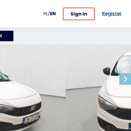
Register
Sign In
PL
/
EN