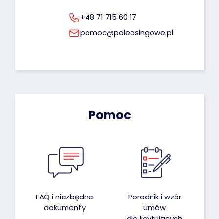
+48 71 715 60 17
pomoc@poleasingowe.pl
Pomoc
FAQ i niezbędne
Poradnik i wzór
dokumenty
umów
dla licytujących