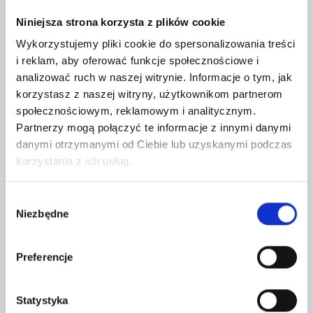
+
−
Niniejsza strona korzysta z plików cookie
Wykorzystujemy pliki cookie do spersonalizowania treści
i reklam, aby oferować funkcje społecznościowe i
analizować ruch w naszej witrynie.
Informacje o tym, jak
korzystasz z naszej witryny, użytkownikom partnerom
społecznościowym, reklamowym i analitycznym.
Partnerzy mogą połączyć te informacje z innymi danymi
danymi otrzymanymi od Ciebie lub uzyskanymi podczas
korzystania z ich usług.
Wybór
Niezbędne
zgody
Leaflet
|
©
OpenStreetMap
contributors
Preferencje
CONTACT FORM
Statystyka