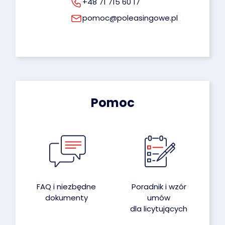
+48 71 715 60 17
pomoc@poleasingowe.pl
Pomoc
FAQ i niezbędne
Poradnik i wzór
dokumenty
umów
dla licytujących