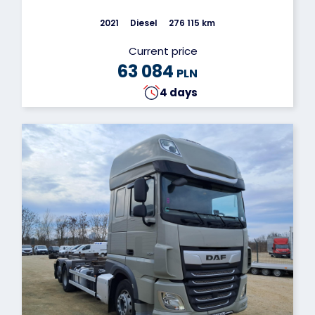
2021
Diesel
276 115 km
Current price
63 084
PLN
4 days