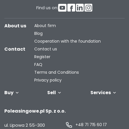
Find us on:
About us
About firm
Blog
Cooperation with the foundation
Contact
Contact us
Register
FAQ
Terms and Conditions
Privacy policy
Buy
Sell
Services
Vehicles
Trailers
We will buy
Bus
Leave the car
Financing
Industrial
C
Poleasingowe.pl Sp. z o.o.
your fleet
in the
machiner
settlement
+48 71 715 60 17
ul. Lipowa 2
55-300